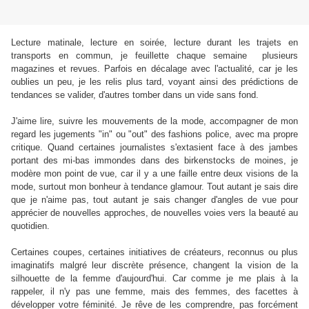
Lecture matinale, lecture en soirée, lecture durant les trajets en
transports en commun, je feuillette chaque semaine plusieurs
magazines et revues. Parfois en décalage avec l'actualité, car je les
oublies un peu, je les relis plus tard, voyant ainsi des prédictions de
tendances se valider, d'autres tomber dans un vide sans fond.
J'aime lire, suivre les mouvements de la mode, accompagner de mon
regard les jugements "in" ou "out" des fashions police, avec ma propre
critique. Quand certaines journalistes s'extasient face à des jambes
portant des mi-bas immondes dans des birkenstocks de moines, je
modère mon point de vue, car il y a une faille entre deux visions de la
mode, surtout mon bonheur à tendance glamour. Tout autant je sais dire
que je n'aime pas, tout autant je sais changer d'angles de vue pour
apprécier de nouvelles approches, de nouvelles voies vers la beauté au
quotidien.
Certaines coupes, certaines initiatives de créateurs, reconnus ou plus
imaginatifs malgré leur discrète présence, changent la vision de la
silhouette de la femme d'aujourd'hui. Car comme je me plais à la
rappeler, il n'y pas une femme, mais des femmes, des facettes à
développer votre féminité. Je rêve de les comprendre, pas forcément