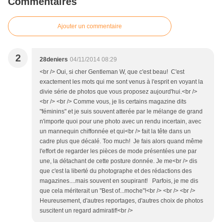
Commentaires
Ajouter un commentaire
2
28deniers
04/11/2014 08:29
<br /> Oui, si cher Gentleman W, que c'est beau! C'est
exactement les mots qui me sont venus à l'esprit en voyant la
divie série de photos que vous proposez aujourd'hui.<br />
<br /> <br /> Comme vous, je lis certains magazine dits
"féminins" et je suis souvent atterée par le mélange de grand
n'importe quoi pour une photo avec un rendu incertain, avec
un mannequin chiffonnée et qui<br /> fait la tête dans un
cadre plus que décalé. Too much! Je fais alors quand même
l'effort de regarder les pièces de mode présentées une par
une, la détachant de cette posture donnée. Je me<br /> dis
que c'est la liberté du photographe et des rédactions des
magazines....mais souvent en soupirant! Parfois, je me dis
que cela mériterait un "Best of...moche"!<br /> <br /> <br />
Heureusement, d'autres reportages, d'autres choix de photos
suscitent un regard admiratif!<br />