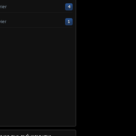
rier
4
vier
1