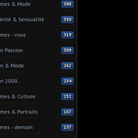
mes & Mode
388
nité & Sensualité
330
mes - vous
319
n Passion
309
on & Mode
262
n 2000...
234
mes & Culture
232
es & Portraits
167
mes - demain
157