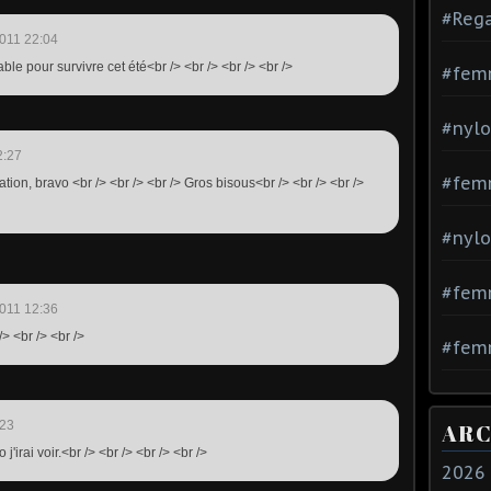
#Rega
011 22:04
ble pour survivre cet été<br /> <br /> <br /> <br />
#fem
#nylo
2:27
#fem
ation, bravo <br /> <br /> <br /> Gros bisous<br /> <br /> <br />
#nylo
#fem
011 12:36
/> <br /> <br />
#femm
:23
ARC
 j'irai voir.<br /> <br /> <br /> <br />
2026