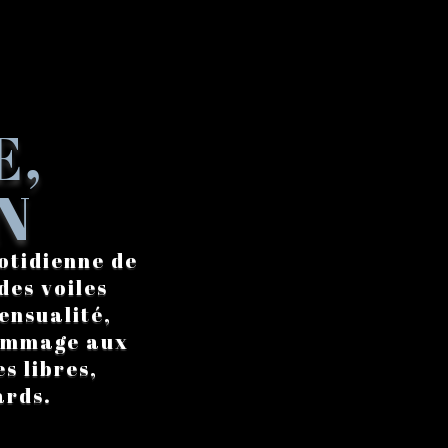
E,
N
otidienne de
des voiles
ensualité,
hommage aux
s libres,
ards.