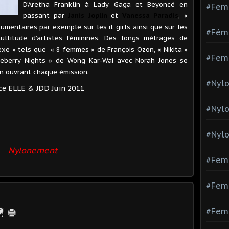
D’Aretha Franklin à Lady Gaga et Beyoncé en
#Fem
passant par
Janis Joplin
et
Vanessa Paradis
, «
mentaires par exemple sur les it girls ainsi que sur les
#Fémi
ultitude d’artistes féminines. Des longs métrages de
sexe » tels que « 8 femmes » de François Ozon, « Nikita »
#Fem
berry Nights » de Wong Kar-Wai avec Norah Jones se
n ouvrant chaque émission.
#Nylo
ce ELLE & JDD Juin 2011
#Nyl
#Nylo
Nylonement
#Fem
#Femm
#Fem