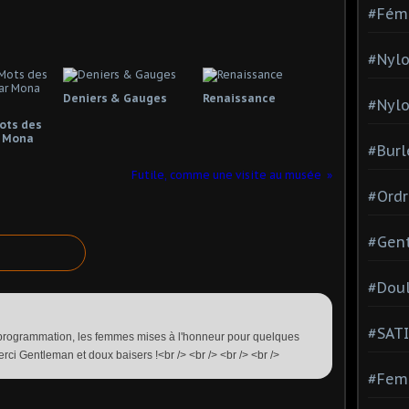
#Fém
#Nylo
Deniers & Gauges
Renaissance
#Nylo
Mots des
 Mona
#Burl
Futile, comme une visite au musée
#Ordr
#Gen
#Dou
#SATI
e programmation, les femmes mises à l'honneur pour quelques
erci Gentleman et doux baisers !<br /> <br /> <br /> <br />
#Femm