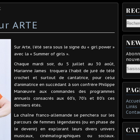
.
RE
ur ARTE
NEW
Sur Arte, l’été sera sous le signe du « girl power »
Abonne
avec la « Summer of girls ».
nouvea
Chaque mardi soir, du 5 juillet au 30 août,
Email
Marianne James troquera l’habit de juré de télé
crochet et surtout de cantatrice, pour celui
d’animatrice en succédant à son confrère Philippe
PAG
Manœuvre aux commandes des programmes
annuels consacrés aux 60′s, 70′s et 80′s ces
Accuei
derniers étés.
Links
Conta
La chaîne franco-allemande se penchera sur les
parcours de femmes légendaires (ou en phase de
CAT
le devenir) en explorant leurs divers univers
musicaux, cinématographiques ou sociaux.