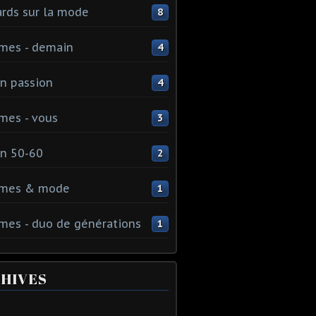
rds sur la mode
8
mes - demain
4
n passion
4
mes - vous
3
n 50-60
2
mes & mode
1
es - duo de générations
1
HIVES