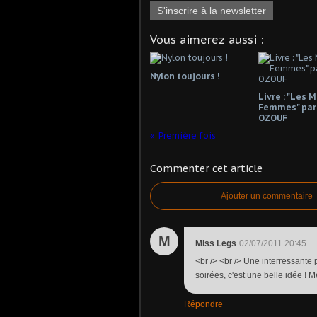
S'inscrire à la newsletter
Vous aimerez aussi :
Nylon toujours !
Livre : "Les 
Femmes" par
OZOUF
Première fois
Commenter cet article
Ajouter un commentaire
M
Miss Legs
02/07/2011 20:45
<br /> <br /> Une interressant
soirées, c'est une belle idée ! M
Répondre