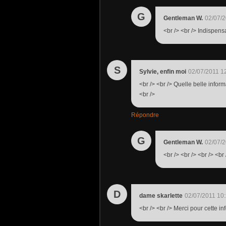
G
Gentleman W.
02/07/2
<br /> <br /> Indispensa
S
Sylvie, enfin moi
02/07/2011 1
<br /> <br /> Quelle belle inform
<br />
Répondre
G
Gentleman W.
02/07/2
<br /> <br /> <br /> <br 
D
dame skarlette
02/07/2011 10
<br /> <br /> Merci pour cette info