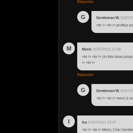
Répondre
G
Gentleman W.
02/07/2
<br /> <br /> profitez p
M
Marie
01/07/2011 21:08
<br /> <br /> Un très beau prog
/> <br />
Répondre
G
Gentleman W.
02/07/2
<br /> <br /> merci à vo
I
Isa
01/07/2011 20:47
<br /> <br /> Merci, Cher Gentl