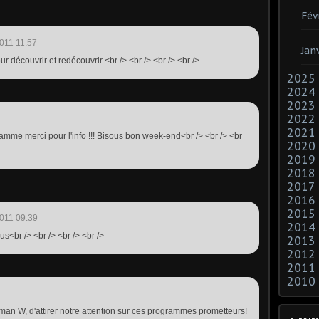
Fév
011 11:57
Jan
our découvrir et redécouvrir <br /> <br /> <br /> <br />
2025
2024
2023
2022
2021
ramme merci pour l'info !!! Bisous bon week-end<br /> <br /> <br
2020
2019
2018
2017
2016
2015
011 09:39
2014
us<br /> <br /> <br /> <br />
2013
2012
2011
2010
eman W, d'attirer notre attention sur ces programmes prometteurs!