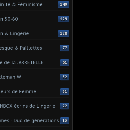
inité & Féminisme
149
n 50-60
129
n & Lingerie
120
esque & Paillettes
77
e de la JARRETELLE
51
tleman W
32
leurs de Femme
31
NBOX écrins de Lingerie
22
es - Duo de générations
13