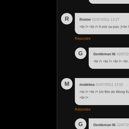
R
Roslov
01/07/2011 13:27
<br /> <br /> A voir ou pas ;)<br /
Répondre
G
Gentleman W.
02/07/2
<br /> <br /> <br /> <br 
M
modebea
01/07/2011 13:02
<br /> <br /> Un film de Wong Ka
<br />
Répondre
G
Gentleman W.
02/07/2