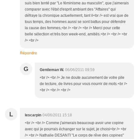
suis bien tenté par "Le féminisme au masculin", que j'aimerais
comparer avec l'état d'esprit ambiant des "Affaires" qui
défraye la chronique actuellement, tant il<br /> est vrai que de
tous temps, des hommes aussi se sont battus pour défendre
la cause des femmes,<br /> <br /> <br /> Merci pour cette
belle sélection et très bon week-end, amitiés.<br /> <br /> <br
/> <br />
Répondre
G
Gentleman W.
06/06/2011 09:59
<br /> <br /> Je ne doute aucunement de votre pile
de lecture, de livres pour vous nourrir de mots.<br />
<br /> <br /> <br />
L
lescarpin
04/06/2011 15:18
<br /> <br /> Comme j'aimerais beaucoup avoir une copine
avec qui je pourrais échanger sur le sujet, je choisi<br /> <br
/> <br /> Nathalie DESANTI "Le corps de rêve des copines"