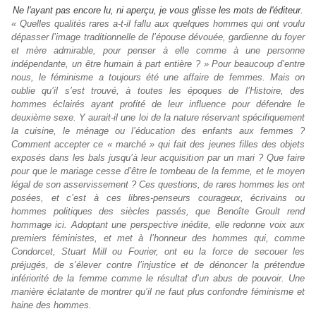
Ne l'ayant pas encore lu, ni aperçu, je vous glisse les mots de l'éditeur.
« Quelles qualités rares a-t-il fallu aux quelques hommes qui ont voulu
dépasser l’image traditionnelle de l’épouse dévouée, gardienne du foyer
et mère admirable, pour penser à elle comme à une personne
indépendante, un être humain à part entière ? » Pour beaucoup d’entre
nous, le féminisme a toujours été une affaire de femmes. Mais on
oublie qu’il s’est trouvé, à toutes les époques de l’Histoire, des
hommes éclairés ayant profité de leur influence pour défendre le
deuxième sexe. Y aurait-il une loi de la nature réservant spécifiquement
la cuisine, le ménage ou l’éducation des enfants aux femmes ?
Comment accepter ce « marché » qui fait des jeunes filles des objets
exposés dans les bals jusqu’à leur acquisition par un mari ? Que faire
pour que le mariage cesse d’être le tombeau de la femme, et le moyen
légal de son asservissement ? Ces questions, de rares hommes les ont
posées, et c’est à ces libres-penseurs courageux, écrivains ou
hommes politiques des siècles passés, que Benoîte Groult rend
hommage ici. Adoptant une perspective inédite, elle redonne voix aux
premiers féministes, et met à l’honneur des hommes qui, comme
Condorcet, Stuart Mill ou Fourier, ont eu la force de secouer les
préjugés, de s’élever contre l’injustice et de dénoncer la prétendue
infériorité de la femme comme le résultat d’un abus de pouvoir. Une
manière éclatante de montrer qu’il ne faut plus confondre féminisme et
haine des hommes.