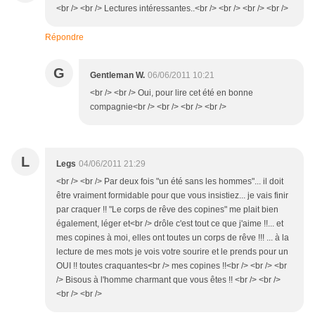
<br /> <br /> Lectures intéressantes..<br /> <br /> <br /> <br />
Répondre
G
Gentleman W.
06/06/2011 10:21
<br /> <br /> Oui, pour lire cet été en bonne
compagnie<br /> <br /> <br /> <br />
L
Legs
04/06/2011 21:29
<br /> <br /> Par deux fois "un été sans les hommes"... il doit
être vraiment formidable pour que vous insistiez... je vais finir
par craquer !! "Le corps de rêve des copines" me plait bien
également, léger et<br /> drôle c'est tout ce que j'aime !!... et
mes copines à moi, elles ont toutes un corps de rêve !!! ... à la
lecture de mes mots je vois votre sourire et le prends pour un
OUI !! toutes craquantes<br /> mes copines !!<br /> <br /> <br
/> Bisous à l'homme charmant que vous êtes !! <br /> <br />
<br /> <br />