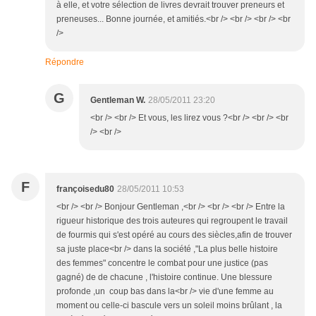
à elle, et votre sélection de livres devrait trouver preneurs et
preneuses... Bonne journée, et amitiés.<br /> <br /> <br /> <br
/>
Répondre
G
Gentleman W.
28/05/2011 23:20
<br /> <br /> Et vous, les lirez vous ?<br /> <br /> <br
/> <br />
F
françoisedu80
28/05/2011 10:53
<br /> <br /> Bonjour Gentleman ,<br /> <br /> <br /> Entre la
rigueur historique des trois auteures qui regroupent le travail
de fourmis qui s'est opéré au cours des siècles,afin de trouver
sa juste place<br /> dans la société ,"La plus belle histoire
des femmes" concentre le combat pour une justice (pas
gagné) de de chacune , l'histoire continue. Une blessure
profonde ,un coup bas dans la<br /> vie d'une femme au
moment ou celle-ci bascule vers un soleil moins brûlant , la