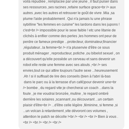
voilà répudiée , remplacée par une jeune , il faut puiser dans
ses ressources ,ses racines ,refaire surface grace<br /> aux
autres ,avec les autres et retrouver le goût de vivre .Mia ,sa
plume l'aide probablement . Qui n'a jamais lu une phrase
sybilline "les femmes en cuisine" les lardons dans les jupons !
c'est<br /> impossible pour le sexe faible ! etc une litanie de
clichés à enfiler comme des perles ,les hommes ont peur de
perdre ce fameux prestige ...protecteur, dominateur,financier
,régulateur...la femme<br /> n'a plusenvie d'être ce sous
produit ménager , reproducteur, potiche ,ou bibelot sexuel , on
a découvert qu'elle possède un cerveau et sans devenir un
robot elle reste une femme avec ses atouts ,<br /> ses
envies,tout ce qui attire toujours l'autre sexe ...heureusement
.Ah ! si il suffisait de lire des conseils (bien à l'abri là-bas
dans le parc ou à la terrasse d'un café)pour devenir une<br
/> bombe , du regard vite je chercherai un coach ...dans la
foule , je me voudrai bronzée, mutine , le regard ombré
derrière les solaires ,scannant ,ou découvrant ...un certain
plaisir d'être<br /> ...d'être celle légère ,féminine, si femme ,si
...un volcan à retardement ,vite dévoront ces volumes ,
attention le patch se décolle !<br /> <br /> <br /> Bien à vous .
<br /> <br /> <br /> <br />