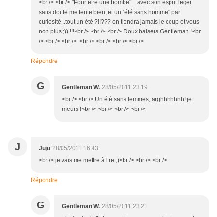
<br /> <br /> "Pour être une bombe"... avec son esprit léger
sans doute me tente bien, et un "été sans homme" par
curiosité...tout un été ?!!??? on tiendra jamais le coup et vous
non plus ;)) !!!<br /> <br /> <br /> Doux baisers Gentleman !<br
/> <br /> <br /> <br /> <br /> <br /> <br />
Répondre
G
Gentleman W.
28/05/2011 23:19
<br /> <br /> Un été sans femmes, arghhhhhhh! je
meurs !<br /> <br /> <br /> <br />
J
Juju
28/05/2011 16:43
<br /> je vais me mettre à lire ;)<br /> <br /> <br />
Répondre
G
Gentleman W.
28/05/2011 23:21