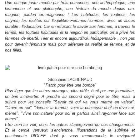
Une critique juste menée par trois personnes, une anthropologue, une
historienne et une philosophe, une histoire du monde depuis cro-
magnon, pardon cro-magnonne ! Les habitudes, les routines, les
satyres, les réalités sur l'équilibre Femmes-Hommes, avec un abcès
durable : l'éducation. Car en refusant le savoir aux femmes, à travers le
temps, les foutues habitudes et la religion en particulier, on a privé les
femmes de liberté. Hier et encore aujourd'hui. Indispensable , non pas
pour devenir féministe mais pour défendre sa réalité de femme, et de
nos filles.
Stépahnie LACHENAUD
"
Patch pour être une bombe"
Plus léger que les autres ouvrages, plus drôle, écrit par une journaliste,
un brin introvertie. A prendre au second dégré pour le titre, mais à
suivre pour les conseils "Savoir ce qui va vous mettre en valeur",
"Croire en soi", "devenir la femme, voire la princesse dont on rêve soi-
même", "vivre son naturel pour soi et parfois ainsi rayonner face aux
autres".
Etre bien se voit, donc les autres s'aperçoivent de ces changements.
Et le cercle vertueux s'enclenche. Illustrations de la sublime et
passionnate DIGLEE dont je vous recommande le revigorant