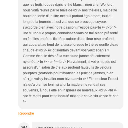
que les fruits rouges dans le thé blanc... mon cher Wolford,
nous voilà réunis par le biais de<br /> nos théières, ma petite
boule en fonte d'un litre me suit partout également, tout au
long de la journée : il est vrai que ce breuvage soyeux
s'accorde bien avec notre passion, n'est-ce pas<br /> ?<br />
<br /> <br /> A propos, connaissez-vous ce thé blanc présenté
en feuilles entières ficelées autour d'une fleur rose profond,
qui apparaît au fond de la tasse lorsque le thé se gonfle d'eau
chaude et<br /> éclot soudain devant vos yeux ébahis ?
Comme éclot le désir à la vue d'une jambe délicatement
nylonée...<br /> <br /> <br /> Ha vraiment, si votre musée est
assorti d'un salon de thé aux profond fauteuils de velours
pourpres (profonds pour favoriser les jeux de jambes, bien
sûr), je vais y installer mon bivouac<br /> ! Et monsieur Proust
n'a qu'à bien se tenir, si à lui la madeleine rendait ses
souvenirs, à nous elle en inspirera de nouveaux.<br /> <br />
<br /> Merci pour cette beauté matinale<br /> <br /> <br /> <br
/>
Répondre