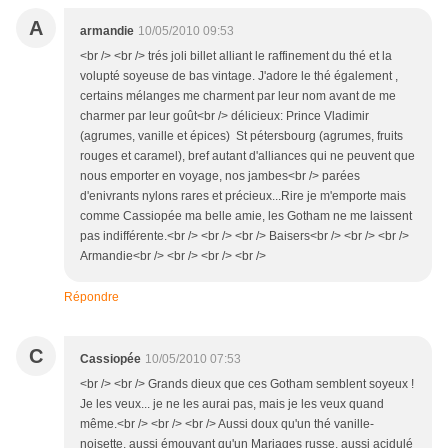
A
armandie
10/05/2010 09:53
<br /> <br /> trés joli billet alliant le raffinement du thé et la
volupté soyeuse de bas vintage. J'adore le thé également ,
certains mélanges me charment par leur nom avant de me
charmer par leur goût<br /> délicieux: Prince Vladimir
(agrumes, vanille et épices) St pétersbourg (agrumes, fruits
rouges et caramel), bref autant d'alliances qui ne peuvent que
nous emporter en voyage, nos jambes<br /> parées
d'enivrants nylons rares et précieux...Rire je m'emporte mais
comme Cassiopée ma belle amie, les Gotham ne me laissent
pas indifférente.<br /> <br /> <br /> Baisers<br /> <br /> <br />
Armandie<br /> <br /> <br /> <br />
Répondre
C
Cassiopée
10/05/2010 07:53
<br /> <br /> Grands dieux que ces Gotham semblent soyeux !
Je les veux... je ne les aurai pas, mais je les veux quand
même.<br /> <br /> <br /> Aussi doux qu'un thé vanille-
noisette, aussi émouvant qu'un Mariages russe, aussi acidulé