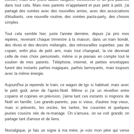
dans tout cela. Mais mes parents m'appelaient et puis petit à petit, j'ai
partagé des soirées avec des nouvelles amies, avec des associations
d'étudiants, une nouvelle routine, des soirées pasta-party, des choses
simples.
Tout cela semble hier, juste l'année dernière, depuis j'ai pris mes
repères, revenant chaque trimestre à la maison, dans un train bondé,
des rêves et des devoirs mélangés, des retrouvailles superbes. pas de
copain, enfin plus de petit ami, mais tout changeait, la vie devenait
celle de mes choix personnels, même si je prenais en compte tout le
soutien de mes parents. Téléphone, internet, et petites enveloppes
furent des instants parfois magiques, parfois larmoyants, mais toujours
avec la même énergie.
Aujourd'hui je reprends le train, ce wagon de tgv si habituel, mais avec
le petit goût amer de l'après-Noël. Même si j'ai un réveillon entre
copains et copines en prévision, j'aime tant ces instants si mignons de
Noël en famille. Les grands-parents, pas si vieux, d'autres trop vieux,
mais si présents, les oncles, les tantes, les cousines et quelques
jeunes cousins nés de re-mariage. On s'amuse, on se voit grandir, on
partage tant d'amour et de liens.
Nostalgique, je fais un signe à ma mère, je vois mon père qui verse