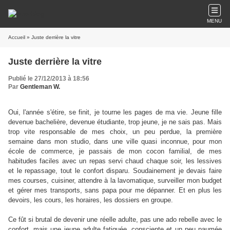
MENU
Accueil
» Juste derrière la vitre
Juste derrière la vitre
Publié le 27/12/2013 à 18:56
Par
Gentleman W.
Oui, l'année s'étire, se finit, je tourne les pages de ma vie. Jeune fille
devenue bachelière, devenue étudiante, trop jeune, je ne sais pas. Mais
trop vite responsable de mes choix, un peu perdue, la première
semaine dans mon studio, dans une ville quasi inconnue, pour mon
école de commerce, je passais de mon cocon familial, de mes
habitudes faciles avec un repas servi chaud chaque soir, les lessives
et le repassage, tout le confort disparu. Soudainement je devais faire
mes courses, cuisiner, attendre à la lavomatique, surveiller mon budget
et gérer mes transports, sans papa pour me dépanner. Et en plus les
devoirs, les cours, les horaires, les dossiers en groupe.
Ce fût si brutal de devenir une réelle adulte, pas une ado rebelle avec le
confort, mais une jeune adulte fatiguée, consciente et un peu paumée