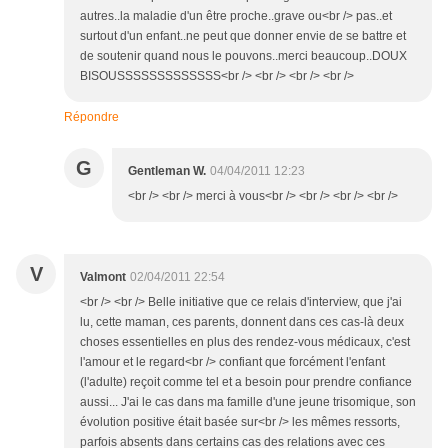
autres..la maladie d'un être proche..grave ou<br /> pas..et
surtout d'un enfant..ne peut que donner envie de se battre et
de soutenir quand nous le pouvons..merci beaucoup..DOUX
BISOUSSSSSSSSSSSSS<br /> <br /> <br /> <br />
Répondre
G
Gentleman W.
04/04/2011 12:23
<br /> <br /> merci à vous<br /> <br /> <br /> <br />
V
Valmont
02/04/2011 22:54
<br /> <br /> Belle initiative que ce relais d'interview, que j'ai
lu, cette maman, ces parents, donnent dans ces cas-là deux
choses essentielles en plus des rendez-vous médicaux, c'est
l'amour et le regard<br /> confiant que forcément l'enfant
(l'adulte) reçoit comme tel et a besoin pour prendre confiance
aussi... J'ai le cas dans ma famille d'une jeune trisomique, son
évolution positive était basée sur<br /> les mêmes ressorts,
parfois absents dans certains cas des relations avec ces