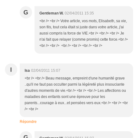
G
Gentleman W.
02/04/2011 15:35
<br /> <br /> Votre article, vos mots, Elisabeth, sa vie,
son fils, tout cela était si juste dans votre article, j'ai
aussi compris la force de VIE.<br /> <br /> <br /> Je
n'ai fait que relayer (comme promis) cette force.<br />
<br /> <br /> <br /> <br /> <br /> <br />
I
Isa
02/04/2011 15:07
<br /> <br /> Beau message, empreint d'une humanité grave
..qu'il ne faut pas occulter parmi la légéreté plus insouciante
d'autres moments de vie.<br /> <br /> <br /> Les affections ou
maladies des enfants sont une épreuve pour les
parents...courage à eux...et pensées vers eux.<br /> <br /> <br
/> <br />
Répondre
G