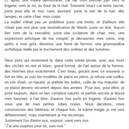
Et après une vodka détressante, j'ai fait mon premier pas vers la
lingerie, vers le nu, au bout de la nuit. Souvenir intact car resté secret,
juste pour elle et moi, sans assitant, juste le noir de la nuit, des
lampes, et cette chair, mon corps.
La nudité n'était pas un problème juste une limite, et d'ailleurs elle
n'était pas non plus une revendication de liberté, juste un état. Aucun
lien vers de la sexualité, juste une sculpture de chair, moi, une
expression artistique de ma volupté, je découvrais mes seins, trop
petits à mon goût, devenus une fierté de femme, une gourmandise
esthétique réelle par le truchement des ombres et des lumières.
Deux jours qui reviennent là, dans cette soirée privée, avec aux murs
des clichés en noir et blanc, grand format, de l'art autour de la femme,
des femmes plus exactement. C'est beau, grisant avec ce souvenir si
fort en tête, je suis les modèles de pièce en pièce, je refuse une vodka,
un clin d'oeil, un hasard, je préfère les bulles, celle de ma maturité, de
ce plaisir devenu récurrent depuis des années. Pour eux, pour elles, je
pose toujours, dans un lien complice naturel, et parfois encore je laisse
mes hanches à l'air libre, d'autres fois juste en lingerie, d'autres fois
sous une de mes petites robes noires. Nous décidons, nous
construisons des tableaux, et chaque fois, la même magie, je me vois
différemment, mais maintenant je me reconnais.
Justement l'un d'entre eux, exposé, vient vers moi.
"J'ai une surprise pour toi, suis-moi."