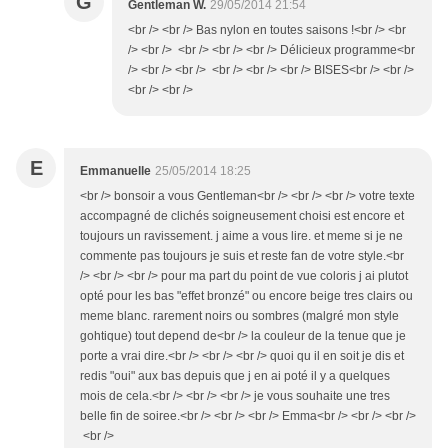
G
Gentleman W.
29/05/2014 21:54
<br /> <br /> Bas nylon en toutes saisons !<br /> <br
/> <br /> <br /> <br /> <br /> Délicieux programme<br
/> <br /> <br /> <br /> <br /> <br /> BISES<br /> <br />
<br /> <br />
E
Emmanuelle
25/05/2014 18:25
<br /> bonsoir a vous Gentleman<br /> <br /> <br /> votre texte
accompagné de clichés soigneusement choisi est encore et
toujours un ravissement. j aime a vous lire. et meme si je ne
commente pas toujours je suis et reste fan de votre style.<br
/> <br /> <br /> pour ma part du point de vue coloris j ai plutot
opté pour les bas "effet bronzé" ou encore beige tres clairs ou
meme blanc. rarement noirs ou sombres (malgré mon style
gohtique) tout depend de<br /> la couleur de la tenue que je
porte a vrai dire.<br /> <br /> <br /> quoi qu il en soit je dis et
redis "oui" aux bas depuis que j en ai poté il y a quelques
mois de cela.<br /> <br /> <br /> je vous souhaite une tres
belle fin de soiree.<br /> <br /> <br /> Emma<br /> <br /> <br />
<br />