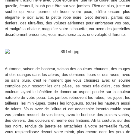
infiniment fusionnelle avec votre épiderme, une teinte claire, une touche
gazelle, écureuil, blush peut-être sur vos jambes. Rien de plus, juste un
souffle qui vous permet de lisser votre peau, d'être encore plus
élégante le soir avec la petite robe noire. Sept deniers, parfois dix
deniers, des ultra-fins, des volutes aériennes pour embrasser vos pas,
et malgré la chaleur, magnifier votre silhouette, car avec des jarretelles
discrètement présentes, vous marcherez avec une volupté différente.
Automne, saison de bonheur, saison des couleurs chaudes, des rouges
et des oranges dans les arbres, des dernières fleurs et des roses, avec
ou sans pluie, c'est le moment que vous choisirez avec un sourire
complice pour ressortir les gris pâles, les roses très clairs, ces deux
couleurs ayant le bénéfice de donner un aspect poudré sur la couleur
naturelle de votre peau. Les jambes retrouvent les robes, les jupes, les
tailleurs, les mini-jupes, toutes les longueurs, toutes les hauteurs aussi
de talons. Vous avez de l'allure et cet accessoire incontournable pour
vos jambes ressort de vos tiroirs, avec le bonheur des plaisirs variés,
des deniers, des couleurs et même des finitions. Ah la couture, sur des
bas noirs, tendus de jarretelles rattachées à votre serre-taille favori,
vous resplendissez devant votre miroir, plus encore dans les yeux de