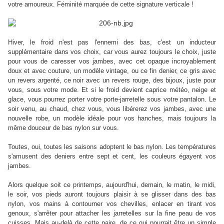
votre amoureux. Féminité marquée de cette signature verticale !
Hiver, le froid n'est pas l'ennemi des bas, c'est un inducteur
supplémentaire dans vos choix, car vous aurez toujours le choix, juste
pour vous de caresser vos jambes, avec cet opaque incroyablement
doux et avec couture, un modèle vintage, ou ce fin denier, ce gris avec
un revers argenté, ce noir avec un revers rouge, des bijoux, juste pour
vous, sous votre mode. Et si le froid devient caprice météo, neige et
glace, vous pourrez porter votre porte-jarretelle sous votre pantalon. Le
soir venu, au chaud, chez vous, vous libérerez vos jambes, avec une
nouvelle robe, un modèle idéale pour vos hanches, mais toujours la
même douceur de bas nylon sur vous.
Toutes, oui, toutes les saisons adoptent le bas nylon. Les températures
s'amusent des deniers entre sept et cent, les couleurs égayent vos
jambes.
Alors quelque soit ce printemps, aujourd'hui, demain, le matin, le midi,
le soir, vos pieds auront toujours plaisir à se glisser dans des bas
nylon, vos mains à contourner vos chevilles, enlacer en tirant vos
genoux, s'arrêter pour attacher les jarretelles sur la fine peau de vos
cuisses. Mais au-delà de cette paire, de ce qui pourrait être un simple