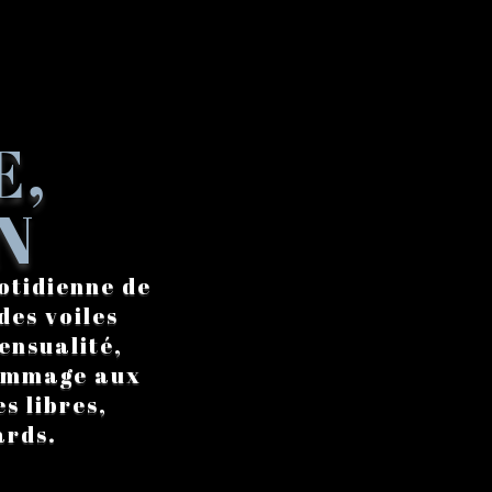
E,
N
otidienne de
des voiles
ensualité,
hommage aux
s libres,
ards.