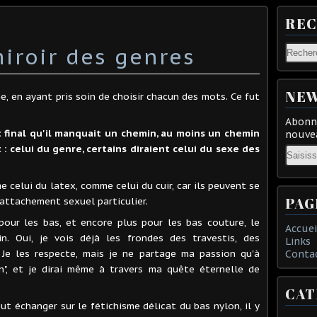
RE
miroir des genres
NEW
ne, en ayant pris soin de choisir chacun des mots. Ce fut
Abonne
t final qu'il manquait un chemin, au moins un chemin
nouvea
 celui du genre, certains diraient celui du sexe des
Email
e celui du latex, comme celui du cuir, car ils peuvent se
PAG
 attachement sexuel particulier.
 pour les bas, et encore plus pour les bas couture, le
Accuei
n. Oui, je vois déjà les frondes des travestis, des
Links
. Je les respecte, mais je ne partage ma passion qu'à
Conta
", et je dirai même à travers ma quête éternelle de
CAT
eut échanger sur le fétichisme délicat du bas nylon, il y