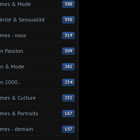
mes & Mode
388
nité & Sensualité
330
mes - vous
319
n Passion
309
on & Mode
262
n 2000...
234
mes & Culture
232
es & Portraits
167
mes - demain
157