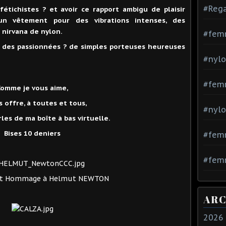
#Rega
étichistes ? et avoir ce rapport ambigu de plaisir
un vêtement pour des vibrations intenses, des
n nirvana de nylon.
#fem
 des passionnées ? de simples porteuses heureuses
#nylo
#fem
Comme je vous aime,
s offre, à toutes et tous,
#nylo
rles
de ma boîte à bas virtuelle.
Bises 10 deniers
#fem
#femm
 et Hommage à Helmut NEWTON
ARC
2026