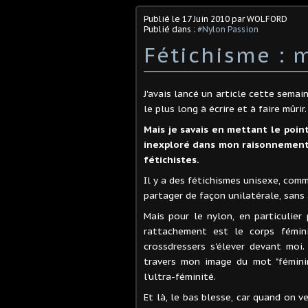
Publié le
17 Juin 2010
par WOLFORD
Publié dans :
#Nylon Passion
Fétichisme : 
J'avais lancé un article cette semai
le plus long à écrire et à faire mûrir.
Mais je savais en mettant le poin
inexploré dans mon raisonnement :
fétichistes.
Il y a des fétichismes unisexe, comm
partager de façon unilatérale, sans
Mais pour le nylon, en particulier
rattachement est le corps fémini
crossdressers s'élever devant moi
travers mon image du mot "féminin
l'ultra-féminité.
Et là, le bas blesse, car quand on v