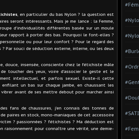
#Fém
ichistes
, en particulier du bas Nylon ? la question est
#Nylo
res seront intéressants. Mais je me lance : la Femme,
upe d'individualités différentes basée sur un moule
eur rapport à porter des bas. Pourquoi le font-elles ?
#Nylo
personnelle ou pour leur confort ? Pour le regard des
 ? Par souci de séduction externe, interne, ou les deux
#Burl
de, douce, insensée, consciente chez le fétichiste mâle
#Ordr
, de toucher des yeux, voire d'associer le geste et le
ment intellectuel, et parfois sexuel. Existe-il cette
#Gen
 enfilant un bas sur chaque jambe, en chaussant les
r vibrer avant de ses mettre debout pour marcher ainsi
#Dou
 des fans de chaussures, j'en connais des tonnes de
#SATI
 de paires en stock, mono-maniaques de cet accessoire
victim ? passionnées ? fétichistes ? Ma déduction est
mon raisonnement pour connaître une vérité, une demie-
#Femm