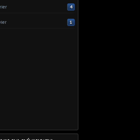
rier
4
vier
1