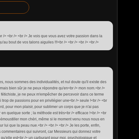
r /> <br /> <br /> Je vois que vous avez votre passion dans la
au bout de vos talons aiguiles !!!<br /> <br /> <br /> <br />
s, nous sommes des individualités, et nul doute qu'il existe des
. mais bien sûr je ne peux répondre qu'en<br /> mon nom.<br />
as fétichiste, je ne peux m'empêcher de percevoir dans ce terme
ai trop de passions pour en privilégier une<br /> seule !<br /> <br
ord, pour mon plaisir, pour sublimer un corps que je n'ai pas
 en quelque sorte ; la méthode est très<br /> efficace !<br /> <br
ur émoustiller mon chéri, même si le moment venu nous nous en
r lui que la peau nue.<br /> <br /> <br /> Je les porte, enfin,
des commentaires qui suivront, car Messieurs qui donnez votre
qu'elle est<br /> un carburant pour moi, psychologique et