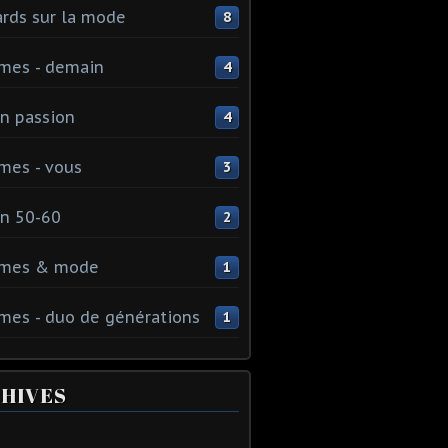
rds sur la mode
8
mes - demain
4
n passion
4
mes - vous
3
n 50-60
2
mes & mode
1
es - duo de générations
1
HIVES