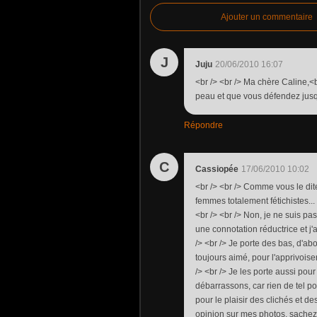
Ajouter un commentaire
J
Juju
20/06/2010 16:07
<br /> <br /> Ma chère Caline,<b
peau et que vous défendez jusqu'
Répondre
C
Cassiopée
17/06/2010 10:02
<br /> <br /> Comme vous le dite
femmes totalement fétichistes..
<br /> <br /> Non, je ne suis p
une connotation réductrice et j'
/> <br /> Je porte des bas, d'ab
toujours aimé, pour l'apprivoiser
/> <br /> Je les porte aussi po
débarrassons, car rien de tel pou
pour le plaisir des clichés et 
opinion sur mes photos, sachez 