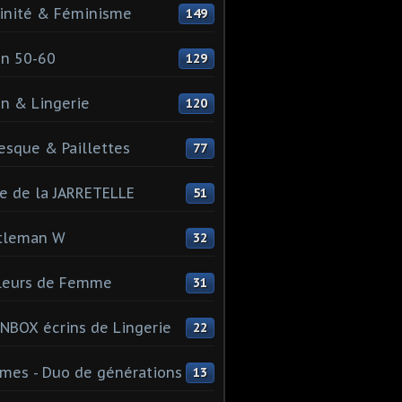
inité & Féminisme
149
n 50-60
129
n & Lingerie
120
esque & Paillettes
77
e de la JARRETELLE
51
tleman W
32
leurs de Femme
31
NBOX écrins de Lingerie
22
es - Duo de générations
13