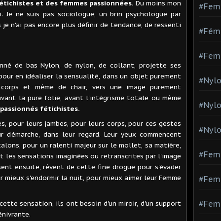
étichistes et des femmes passionnées.
Du moins mon
#Fem
i. Je ne suis pas sociologue, un brin psychologue par
 je n'ai pas encore plus définir de tendance, de ressenti
#Fémi
#Fem
onné de bas Nylon, de nylon, de collant, projette ses
our en idéaliser la sensualité, dans un objet purement
#Nylo
e corps et même de chair, vers une image purement
avant la pure folie, avant l'intégrisme totale ou même
#Nyl
s passionnés fétichistes.
, pour leurs jambes, pour leurs corps, pour ces gestes
#Nylo
ur démarche, dans leur regard. Leur yeux commencent
talons, pour un ralenti majeur sur le mollet, sa matière,
#Fem
 et les sensations imaginées ou retranscrites par l'image
isent ensuite, rêvent de cette fine drogue pour s'évader
r mieux s'endormir la nuit, pour mieux aimer leur Femme
#Femm
ette sensation, ils ont besoin d'un miroir, d'un support
#Fem
énivrante.