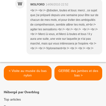
W
WOLFORD
14/06/2010 22:52
<br /> <br /> @dixden, toutes et tous: merci , ce sujet
que j'ai préparé depuis une semaine pour être sur de
chacun de mes mots, et pour éviter des ambiguités
de compréhension, semble attirer les mots, et<br />
agiter les sensations.<br /> <br /> <br /> <br /> <br />
<br /> Merci à vous, et Merci à toutes et tous ! Il y
aura une suite, une voie sur laquelle je n'ai pas
marché, mais qui vous intéressera je l'espère.<br />
<br /> <br /> Nylonement<br /> <br /> <br /> <br />
< Visite au musée du bas
GERBE des jambes et des
nylon
bas >
Hébergé par Overblog
Top articles