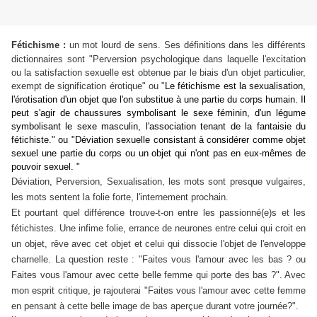
Fétichisme :
un mot lourd de sens. Ses définitions dans les différents
dictionnaires sont "Perversion psychologique dans laquelle l'excitation
ou la satisfaction sexuelle est obtenue par le biais d'un objet particulier,
exempt de signification érotique" ou "
Le fétichisme est la sexualisation,
l'érotisation d'un objet que l'on substitue à une partie du corps humain. Il
peut s'agir de chaussures symbolisant le sexe féminin, d'un légume
symbolisant le sexe masculin, l'association tenant de la fantaisie du
fétichiste." ou "
Déviation sexuelle consistant à considérer comme objet
sexuel une partie du corps ou un objet
qui n'ont pas en eux-mêmes de
pouvoir sexuel. "
Déviation, Perversion, Sexualisation, les mots sont presque vulgaires,
les mots sentent la folie forte, l'internement prochain.
Et pourtant quel différence trouve-t-on entre les passionné(e)s et les
fétichistes. Une infime folie, errance de neurones entre celui qui croit en
un objet, rêve avec cet objet et celui qui dissocie l'objet de l'enveloppe
charnelle. La question reste : "Faites vous l'amour avec les bas ? ou
Faites vous l'amour avec cette belle femme qui porte des bas ?". Avec
mon esprit critique, je rajouterai "Faites vous l'amour avec cette femme
en pensant à cette belle image de bas aperçue durant votre journée?".