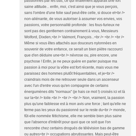
passionnés par les bas, ce qui finalement apparaît une fort
saine attitude... enfin, moi, c'est ainsi que je vous perçois,
sans l'ombre d'une folie sauf peut-être celle, si douce et<br />
non-aliénante, de vous autoriser à assumer vos envies, vos
passions, votre personnalité profonde : les fous-furieux ne
sont pas des gentlemen contrairement à vous, Messieurs
Wolford, Dixden,<br /> Valmont, François...<br /> <br /> <br />
Même si vous êtes attachés aux douceurs nylonnées en
souvenir de votre enfance, ce serait un bien piètre raccourci
que d'en déduire une<br /> névrose ou, pire encore, une
psychose ! Enfin, je ne peux guère en parler puisque ma
passion à moi pour la vôtre est fort récente, mais vous me
paraissez des hommes plutôt fréquentables, et je<br />
craindrais mois de me retrouver seule dans un ascenseur
avec l'un d'entre vous qu'en compagnie de certains
énergumènes dits "normaux" (je hais ce mot !) croisés ici et là
sur la<br /> toile.<br /> <br /> <br /> Non, vraiment, la passion
plus qu'une faiblesse est à mon avis une force ; tant qu'elle ne
ferme pas les yeux du passionné sur le reste du<br /> monde,
fût-elle nommée fétichisme, elle me semble bien plus saine
que l'absence d'intérêt pour quoi que ce soit que l'on
rencontre chez certains drogués de télévision bas de gamme
ou autres<br /> occupations abrutissantes. Mais peut-être