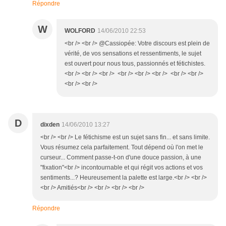
Répondre
W
WOLFORD
14/06/2010 22:53
<br /> <br /> @Cassiopée: Votre discours est plein de
vérité, de vos sensations et ressentiments, le sujet
est ouvert pour nous tous, passionnés et fétichistes.
<br /> <br /> <br /> <br /> <br /> <br /> <br /> <br />
<br /> <br />
D
dixden
14/06/2010 13:27
<br /> <br /> Le fétichisme est un sujet sans fin... et sans limite.
Vous résumez cela parfaitement. Tout dépend où l'on met le
curseur... Comment passe-t-on d'une douce passion, à une
"fixation"<br /> incontournable et qui régit vos actions et vos
sentiments...? Heureusement la palette est large.<br /> <br />
<br /> Amitiés<br /> <br /> <br /> <br />
Répondre