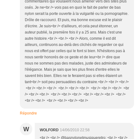
commentaires qui voulaient nous amener vers des sites plus
osés. Je ne<br /> vois pas en quoi le fait de parler de bas
nylon serait la porte ouverte à la vulgarité ou la pornographie.
Drôle de raccourci. Et puis, ma bonne excuse est le plaisir
d'écrire. Je suis<br /> d'ailleurs, et cela peut étonner, un
auteur publié, la première fois il y a 25 ans. Mais c'est une
autre histoire.<br /> <br /> <br /> Alors, comme il est dit
ailleurs, continuons au-delà des clichés de regarder ce qui
nous est offert par celles qui le font si bien. N'hésitons pas à
nous sentir honorés de ce geste et de leur<br /> dire que
nous ne sommes pas des malades, juste des admirateurs de
l'élégance. Mais je sais que les plus fines d'entre elles le
savent très bien. Elles ne le feraient pas si elles étaient un
tant<br /> soit peu persuadées du contraire.<br /> <br /> <br />
<br /> <br /> <br /> <br /> <br /> <br /> <br /> <br /> <br /> <br
/> <br /> <br /> <br /> <br /> <br /> <br /> <br /> <br /> <br />
<br /> <br /> <br /> <br /> <br /> <br />
Répondre
W
WOLFORD
14/06/2010 22:58
<br /> <br /> @basnylonetmusiqueretro: <br /> <br />