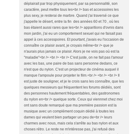
déplairait par trop physiquement, par sa personnalité, son
caractère, peut mettre tous les<br /> bas et accessoires les
plus sexy, je resterai de marbre. Quand j'ai traversé ce que
j'appelle le désert, entre la fin des années 60 et 70 , où les
bas étaient aussi rares que les<br /> apparitions d'ovnis dans
mon jardin, j'ai eu un comportement sexuel qui ne faisait pas
appel à ces accesspoires. Et pourtant, j'avais eu l'occasion de
connaître ce plaisir avant, je croyais même<br /> que je
n'aurais plus jamais ce plaisir. Alors je ne vois pas où est la
"maladie"<br /> <br /> <br /> C'est juste, on ne fait pas l'amour
avec les bas, une paire de bas sans personne dedans, ce
n'est que du nylon. C'est un projecteur de cinéma auquel il
manque l'ampoule pour projeter le film.<br /> <br /> <br /> Il
est juste de souligner, et je le crois sans les connaître, que les
quelques messieurs qui fréquentent les forums dédiés, sont
des personnes hautement fréquentables, des gastronomes
du nylon en<br /> quelque sorte. Ceux qui viennnet chez moi
ont sans doute remarqué que ma première passion est la
musique avec un complément coquin dédié à toutes les
dames qui veulent bien partager un peu de<br /> leurs
charmes avec nous, mais cela s'arrête au bas nylon et aux
choses rétro. Le reste ne m'intéresse pas, j'ai refusé des