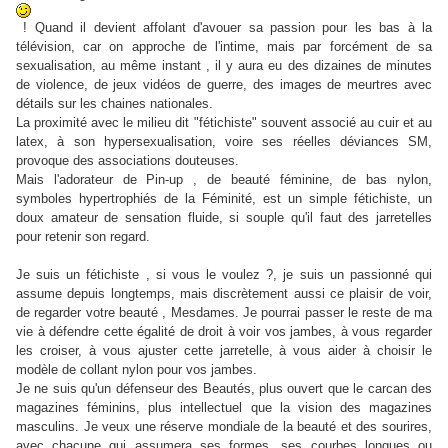
! Quand il devient affolant d'avouer sa passion pour les bas à la
télévision, car on approche de l'intime, mais par forcément de sa
sexualisation, au même instant , il y aura eu des dizaines de minutes
de violence, de jeux vidéos de guerre, des images de meurtres avec
détails sur les chaines nationales.
La proximité avec le milieu dit "fétichiste" souvent associé au cuir et au
latex, à son hypersexualisation, voire ses réelles déviances SM,
provoque des associations douteuses.
Mais l'adorateur de Pin-up , de beauté féminine, de bas nylon,
symboles hypertrophiés de la Féminité, est un simple fétichiste, un
doux amateur de sensation fluide, si souple qu'il faut des jarretelles
pour retenir son regard.
Je suis un fétichiste , si vous le voulez ?, je suis un passionné qui
assume depuis longtemps, mais discrètement aussi ce plaisir de voir,
de regarder votre beauté , Mesdames. Je pourrai passer le reste de ma
vie à défendre cette égalité de droit à voir vos jambes, à vous regarder
les croiser, à vous ajuster cette jarretelle, à vous aider à choisir le
modèle de collant nylon pour vos jambes.
Je ne suis qu'un défenseur des Beautés, plus ouvert que le carcan des
magazines féminins, plus intellectuel que la vision des magazines
masculins. Je veux une réserve mondiale de la beauté et des sourires,
avec chacune qui assumera ses formes, ses courbes longues ou