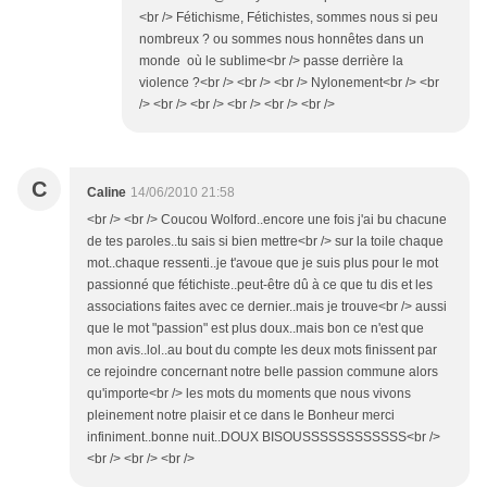
<br /> Fétichisme, Fétichistes, sommes nous si peu
nombreux ? ou sommes nous honnêtes dans un
monde où le sublime<br /> passe derrière la
violence ?<br /> <br /> <br /> Nylonement<br /> <br
/> <br /> <br /> <br /> <br /> <br />
C
Caline
14/06/2010 21:58
<br /> <br /> Coucou Wolford..encore une fois j'ai bu chacune
de tes paroles..tu sais si bien mettre<br /> sur la toile chaque
mot..chaque ressenti..je t'avoue que je suis plus pour le mot
passionné que fétichiste..peut-être dû à ce que tu dis et les
associations faites avec ce dernier..mais je trouve<br /> aussi
que le mot "passion" est plus doux..mais bon ce n'est que
mon avis..lol..au bout du compte les deux mots finissent par
ce rejoindre concernant notre belle passion commune alors
qu'importe<br /> les mots du moments que nous vivons
pleinement notre plaisir et ce dans le Bonheur merci
infiniment..bonne nuit..DOUX BISOUSSSSSSSSSSSS<br />
<br /> <br /> <br />