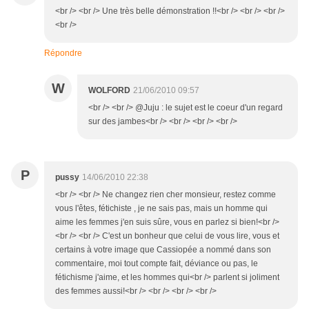
<br /> <br /> Une très belle démonstration !!<br /> <br /> <br />
<br />
Répondre
W
WOLFORD
21/06/2010 09:57
<br /> <br /> @Juju : le sujet est le coeur d'un regard
sur des jambes<br /> <br /> <br /> <br />
P
pussy
14/06/2010 22:38
<br /> <br /> Ne changez rien cher monsieur, restez comme
vous l'êtes, fétichiste , je ne sais pas, mais un homme qui
aime les femmes j'en suis sûre, vous en parlez si bien!<br />
<br /> <br /> C'est un bonheur que celui de vous lire, vous et
certains à votre image que Cassiopée a nommé dans son
commentaire, moi tout compte fait, déviance ou pas, le
fétichisme j'aime, et les hommes qui<br /> parlent si joliment
des femmes aussi!<br /> <br /> <br /> <br />