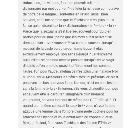
réductrices, les vilaines, faute de pouvoir éditer un
dictionnaire par mot pour<br /> refléter la richesse connotative
de notre belle langue... sont-elles en retard, aussi, bien
souvent, car il me semble que le fétichisme n'est plus tout à
fait ce qu'en disent les<br /> dictionnaires.<br /> <br /> <br />
Parce que la sexualité s'est libérée, souvent pour du bien,
parfois pour du mal ; parce que les mots aussi peuvent se
démocratiser : avez-vous<br /> vu comme souvent, lorsqu'un
mot sort de la caste ou du jargon dans lequel il était
exclusivement employé, son sens s'élargit ? Le fétichisme
aujourd'hui se confond avec la passion lorsqu'il<br /> s'agit
d'objets et l'on emploie quasi-indifféremment l'un comme
l'autre, l'un pour l'autre, alléluïa ce n'est plus une maladie !<br
/> <br /> <br /> Messieurs les "fétichistes" ici présents, ce n'est
pas avec les bas que vous faites l'amour, n'est-ce pas, les bas
sans la femme à<br /> l'intérieur, s'ils vous chatouillent un peu
et peuvent être le carburant imaginaire d'un moment
voluptueux, ne vous font tout de même pas CET effet-là ? Et
quand bien même ce serait le cas,<br /> vous n'avez jamais
attaqué une femme dans l'ombre d'une porte cochère pour lui
arracher ses nylons et vous enfuir avec ce trophée ? Peut-
être, après tout, êtes-vous fétichistes des femme ET<br />