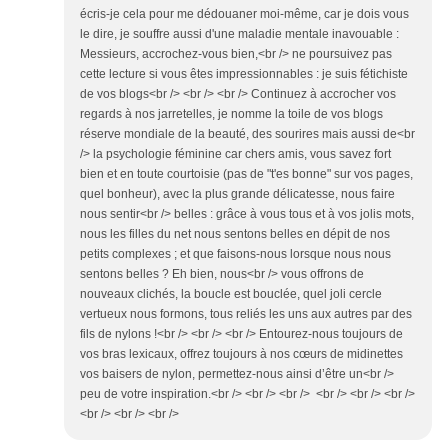
écris-je cela pour me dédouaner moi-même, car je dois vous
le dire, je souffre aussi d'une maladie mentale inavouable :
Messieurs, accrochez-vous bien,<br /> ne poursuivez pas
cette lecture si vous êtes impressionnables : je suis fétichiste
de vos blogs<br /> <br /> <br /> Continuez à accrocher vos
regards à nos jarretelles, je nomme la toile de vos blogs
réserve mondiale de la beauté, des sourires mais aussi de<br
/> la psychologie féminine car chers amis, vous savez fort
bien et en toute courtoisie (pas de "t'es bonne" sur vos pages,
quel bonheur), avec la plus grande délicatesse, nous faire
nous sentir<br /> belles : grâce à vous tous et à vos jolis mots,
nous les filles du net nous sentons belles en dépit de nos
petits complexes ; et que faisons-nous lorsque nous nous
sentons belles ? Eh bien, nous<br /> vous offrons de
nouveaux clichés, la boucle est bouclée, quel joli cercle
vertueux nous formons, tous reliés les uns aux autres par des
fils de nylons !<br /> <br /> <br /> Entourez-nous toujours de
vos bras lexicaux, offrez toujours à nos cœurs de midinettes
vos baisers de nylon, permettez-nous ainsi d’être un<br />
peu de votre inspiration.<br /> <br /> <br /> <br /> <br /> <br />
<br /> <br /> <br />