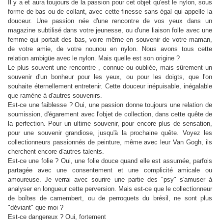
Il y a et aura toujours de la passion pour cet objet qu'est le nylon, sous
forme de bas ou de collant, avec cette finesse sans égal qui appelle la
douceur. Une passion née d'une rencontre de vos yeux dans un
magazine subtilisé dans votre jeunesse, ou d'une liaison folle avec une
femme qui portait des bas, voire même en souvenir de votre maman,
de votre amie, de votre nounou en nylon. Nous avons tous cette
relation ambigüe avec le nylon. Mais quelle est son origine ?
Le plus souvent une rencontre , connue ou oubliée, mais sûrement un
souvenir d'un bonheur pour les yeux, ou pour les doigts, que l'on
souhaite éternellement entretenir. Cette douceur inépuisable, inégalable
que ramène à d'autres souvenirs.
Est-ce une faiblesse ? Oui, une passion donne toujours une relation de
soumission, d'égarement avec l'objet de collection, dans cette quête de
la perfection. Pour un ultime souvenir, pour encore plus de sensation,
pour une souvenir grandiose, jusqu'à la prochaine quête. Voyez les
collectionneurs passionnés de peinture, même avec leur Van Gogh, ils
cherchent encore d'autres talents.
Est-ce une folie ? Oui, une folie douce quand elle est assumée, parfois
partagée avec une consentement et une complicité amicale ou
amoureuse. Je verrai avec sourire une partie des "psy" s'amuser à
analyser en longueur cette perversion. Mais est-ce que le collectionneur
de boîtes de camembert, ou de perroquets du brésil, ne sont plus
"déviant" que moi ?
Est-ce dangereux ? Oui, fortement