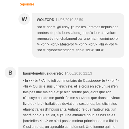
Répondre
W
WOLFORD
14/06/2010 22:59
<br /> <br /> @Pussy: j'aime les Femmes depuis des
années, depuis leurs talons, jusqu'à leur chevelure
repoussée nonchalament par une main féminine.<br
/> <br /> <br /> Merci<br /> <br /> <br /> <br /> <br />
<br /> Nylonement<br /> <br /> <br /> <br />
B
basnylonetmusiqueretro
14/06/2010 22:13
<br /> <br /> Ah le joli commentaire de Cassiopée<br /> <br />
<br /> Oui si je suis un fétichiste, et je crois en être un, je n'en
fais pas une maladie et je n'en souffre pas, alors que l'on
n'essaye pas de me guérir. Je me souviens que dans un vieux
livre qui<br /> traitait des déviations sexuelles, les fétichistes
étaient traités d'impuissants. Autant dire que l'auteur était un
sacré rigolo. Ceci dit, si j'ai une attirance pour les bas et les
jarretelles,<br /> ce n'est pas le moteur principal de ma libido.
C'est un plus, un agréable complément. Une femme qui me