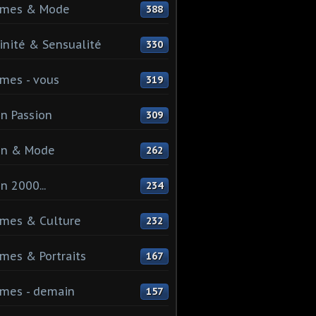
mes & Mode
388
nité & Sensualité
330
mes - vous
319
n Passion
309
on & Mode
262
n 2000...
234
mes & Culture
232
es & Portraits
167
mes - demain
157