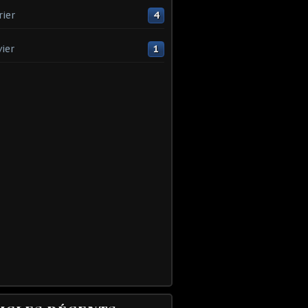
rier
4
vier
1