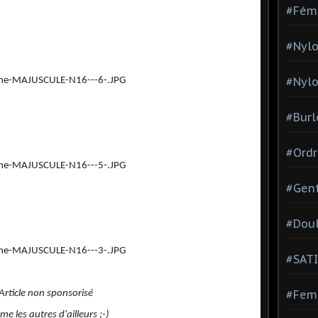
#Fém
#Nylo
#Nylo
#Burl
#Ordr
#Gen
#Dou
#SATI
#Femm
Article non sponsorisé
e les autres d'ailleurs ;-)