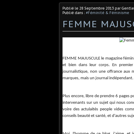
Publié le
28 Septembre 2013
par Gentl
Publié dans :
#Féminité & Féminisme
FEMME MAJUS
FEMME MAJUSCULE le magazine féminin 
et bien dans leur corps. En premie
journalistique, non une offrance aux m
marques, mais un journal indépendant
Plus encore, libre de prendre 6 pages p
intervenants sur un sujet qui nous conc
voire des actulaités people vides com
conseils beauté et santé, et d'autres suje
Moi, l'homme de ce blog, j'aime, et 