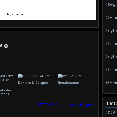
#Rega
Nylonement
#fem
#nylo
#fem
#nylo
#fem
#femm
Deniers & Gauges
Renaissance
Mots des
 Mona
ARC
LETTINGO Cabaret new burlesque
2026