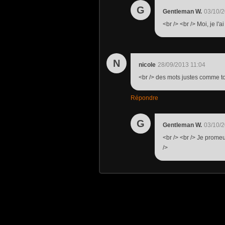
G
Gentleman W.
03/10/2
<br /> <br /> Moi, je l'a
N
nicole
28/09/2013 11:04
<br /> des mots justes comme to
Répondre
G
Gentleman W.
03/10/2
<br /> <br /> Je prome
/>