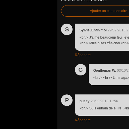
Ajouter un commentaire
S
Sylvie, Enfin moi
29/09/2013 2
<br /> J'aime beaucoup feuillet
<br /> Mille bises très cher<br /
Répondre
G
Gentleman W.
03/10/2
<br /> <br /> Un magaz
P
pussy
28/09/2013 11:56
<br /> Suis entrain de e lire...<
Répondre