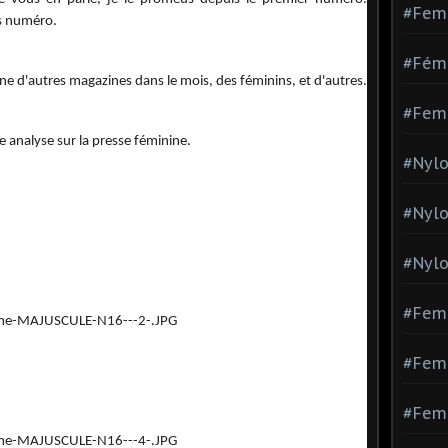
#Fem
ès numéro.
#Fémi
ne d'autres magazines dans le mois, des féminins, et d'autres.
#Fem
ne analyse sur la presse féminine.
#Nylo
#Nyl
#Nylo
#Fem
#Femm
#Fem