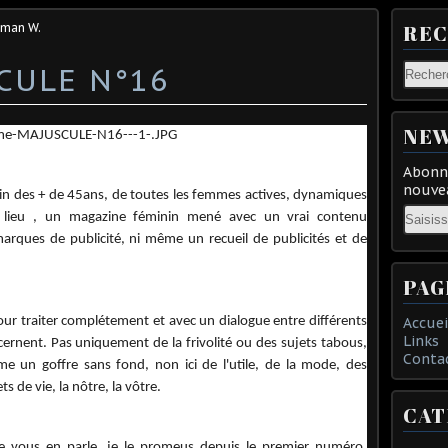
eman W.
RE
CULE N°16
NEW
Abonne
nouvea
des + de 45ans, de toutes les femmes actives, dynamiques
Email
r lieu , un magazine féminin mené avec un vrai contenu
arques de publicité, ni même un recueil de publicités et de
.
PAG
our traiter complétement et avec un dialogue entre différents
Accuei
Links
ernent. Pas uniquement de la frivolité ou des sujets tabous,
Conta
me un goffre sans fond, non ici de l'utile, de la mode, des
ts de vie, la nôtre, la vôtre.
CAT
je vous en parle, je le promeus depuis le premier numéro.