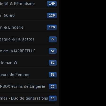
inité & Féminisme
149
n 50-60
129
n & Lingerie
120
esque & Paillettes
77
e de la JARRETELLE
51
tleman W
32
leurs de Femme
31
NBOX écrins de Lingerie
22
es - Duo de générations
13