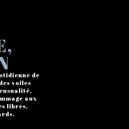
E,
N
otidienne de
des voiles
ensualité,
hommage aux
s libres,
ards.