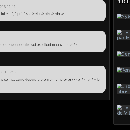
ART
013 15:45
i fini et déjà prêté<br /> <br /> <br /> <br />
ujours pour decrire cet excellent magazine<br />
013 15:46
uts ce magazine depuis le premier numéro<br /> <br /> <br /> <br