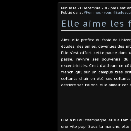
Publié le
21 Décembre 2012
par Gentle
Publié dans :
#Femmes - vous
,
#Burlesqu
Elle aime les 
Ainsi elle profite du froid de l'hive
études, des amies, devenues des in
Elle s'est offert cette pause dans 
passé, revivre ses souvenirs d
excentricités. C'est d'ailleurs ce cô
french girl sur un campus très br
collants chair en été, ses collant
derrière ses talons, elle aimait cet
Elle a bu du champagne, elle a fait 
une vile pop. Sous la manche, elle