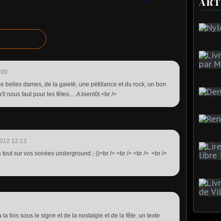
ART
:09
e belles dames, de la gaieté, une pétillance et du rock, un bon
il nous faut pour les fêtes.....A bientôt.<br />
012 12:13
s tout sur vos soirées underground ;-))<br /> <br /> <br /> <br />
 la fois sous le signe et de la nostalgie et de la fête. un texte