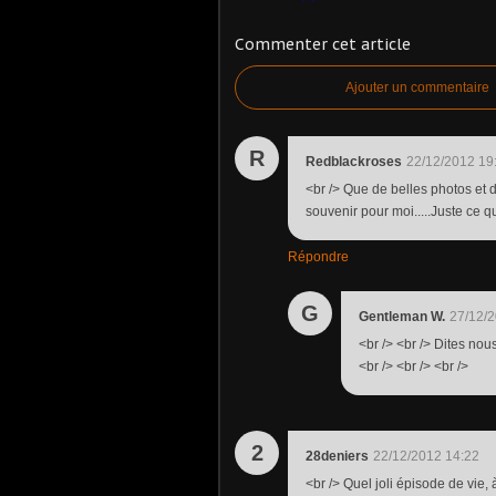
Commenter cet article
Ajouter un commentaire
R
Redblackroses
22/12/2012 19
<br /> Que de belles photos et d
souvenir pour moi.....Juste ce qu'
Répondre
G
Gentleman W.
27/12/2
<br /> <br /> Dites nou
<br /> <br /> <br />
2
28deniers
22/12/2012 14:22
<br /> Quel joli épisode de vie, à