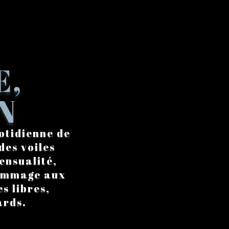
E,
N
otidienne de
des voiles
ensualité,
hommage aux
s libres,
ards.