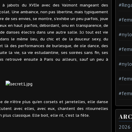
#Rega
s à jabots du XVIIe avec des Valmont mangeant des
olat. Une ambaince, non pas libertine, mais typiquement
ère de ses envies, se montre, s'exhibe un peu parfois, joue
#fem
eux en haut parfois, débordant, onu en transparence, de
 de danses électro dans une autre salle. Ici tout est vie
#nylo
 dans le même lieu, du chic et de la douceur sexy, du
et là des performances de burlesque, de ole dance, des
#fem
uite la vie, sa vie estudaintine, ses soirées sans fin, ses
is retrouvé ensuite à Paris ou ailleurs, sauf un peu à
#nylo
#fem
#femm
ée de n'être plus qu'en corsets et jarretelles, elle danse
cutent avec elles, avec eux, chantent des ritournelles
ARC
plus classique. Elle boit, elle rit, c'est la fête.
2026