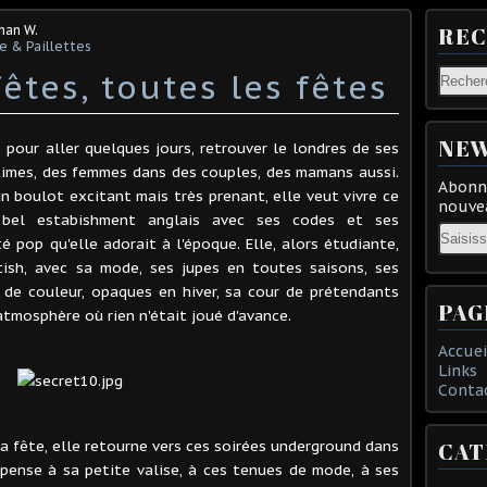
man W.
RE
e & Paillettes
fêtes, toutes les fêtes
NEW
r, pour aller quelques jours, retrouver le londres de ses
times, des femmes dans des couples, des mamans aussi.
Abonne
un boulot excitant mais très prenant, elle veut vivre ce
nouvea
u bel estabishment anglais avec ses codes et ses
Email
té pop qu'elle adorait à l'époque. Elle, alors étudiante,
itish, avec sa mode, ses jupes en toutes saisons, ses
s de couleur, opaques en hiver, sa cour de prétendants
PAG
 atmosphère où rien n'était joué d'avance.
Accuei
Links
Conta
la fête, elle retourne vers ces soirées underground dans
CAT
 pense à sa petite valise, à ces tenues de mode, à ses