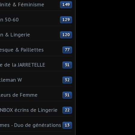
inité & Féminisme
149
n 50-60
129
n & Lingerie
120
esque & Paillettes
77
e de la JARRETELLE
51
tleman W
32
leurs de Femme
31
NBOX écrins de Lingerie
22
es - Duo de générations
13