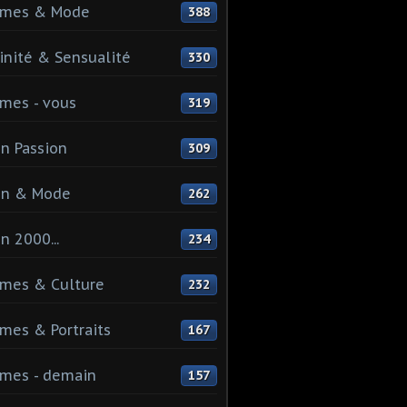
mes & Mode
388
nité & Sensualité
330
mes - vous
319
n Passion
309
on & Mode
262
n 2000...
234
mes & Culture
232
es & Portraits
167
mes - demain
157