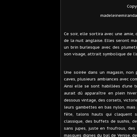
Copy
madeleinemiranda
Ce soir, elle sortira avec une amie, 
de la nuit anglaise. Elles seront m
un brin burlesque avec des plumeti
son visage, attrait symbolique de l'
Une soirée dans un magasin, non 
caves, plusieurs ambiances avec com
Ainsi elle se sont habillées d'une t
aurait dû apparaître en plein hive
dessous vintage, des corsets, victori
leurs gambettes en bas nylon, mais po
fête, talons hauts qui claquent 
classique, des buffets de sushis, d
sans jupes, juste en froufrous, des
masques dignes du bal de Venise, de