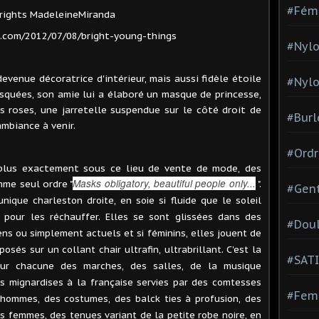
#Fém
rights MadeleineMiranda
.com/2012/07/08/bright-young-things
#Nylo
devenue décoratrice d'intérieur, mais aussi fidèle étoile
#Nylo
asquées, son amie lui a élaboré un masque de princesse,
s roses, une jarretelle suspendue sur le côté droit de
#Burl
ambiance à venir.
#Ordr
plus exactement sous ce lieu de vente de mode, des
Masks obligatory, beautiful people only...
me seul ordre "
".
#Gen
unique charleston droite, en soie si fluide que le soleil
r pour les réchauffer. Elles se sont glissées dans des
#Dou
ens ou simplement actuels et si féminins, elles jouent de
sés sur un collant chair ultrafin, ultrabrillant. C'est la
#SATI
sur chacune des marches, des salles, de la musique
es mignardises à la française servies par des comtesses
#Femm
 hommes, des costumes, des balck ties à profusion, des
s femmes, des tenues variant de la petite robe noire, en