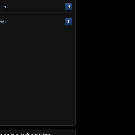
rier
4
vier
1