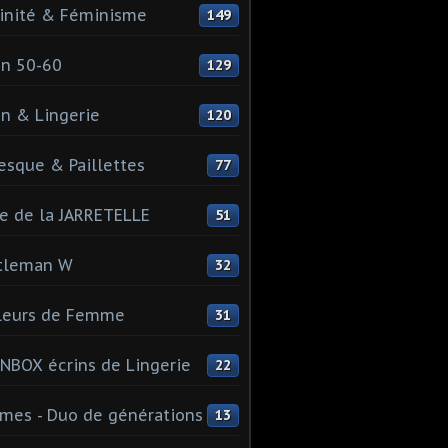
inité & Féminisme
149
n 50-60
129
n & Lingerie
120
esque & Paillettes
77
e de la JARRETELLE
51
tleman W
32
leurs de Femme
31
NBOX écrins de Lingerie
22
es - Duo de générations
13