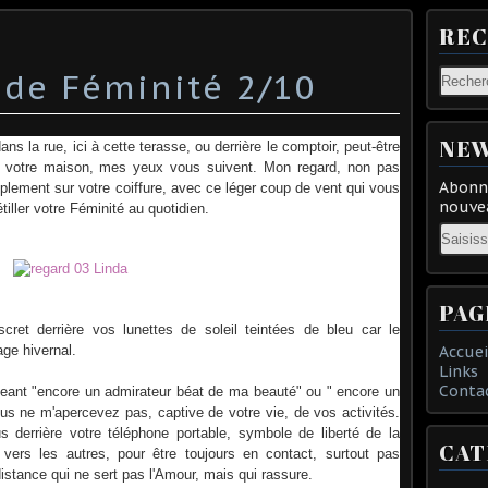
RE
s de Féminité 2/10
NEW
ns la rue, ici à cette terasse, ou derrière le comptoir, peut-être
 votre maison, mes yeux vous suivent. Mon regard, non pas
Abonne
lement sur votre coiffure, avec ce léger coup de vent qui vous
nouvea
tiller votre Féminité au quotidien.
Email
PAG
iscret derrière vos lunettes de soleil teintées de bleu car le
age hivernal.
Accuei
Links
Conta
ant "encore un admirateur béat de ma beauté" ou " encore un
ous ne m'apercevez pas, captive de votre vie, de vos activités.
 derrière votre téléphone portable, symbole de liberté de la
CAT
 vers les autres, pour être toujours en contact, surtout pas
stance qui ne sert pas l'Amour, mais qui rassure.