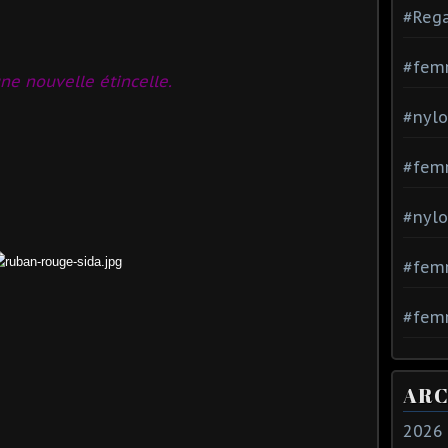
#Rega
#fem
e nouvelle étincelle.
#nylo
#fem
#nylo
#fem
#femm
ARC
2026