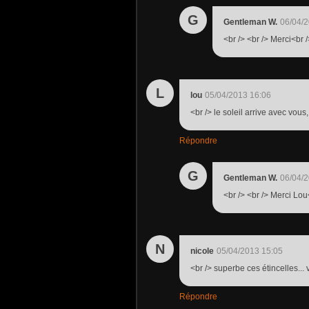
G
Gentleman W.
06/04/2
<br /> <br /> Merci<br /
L
lou
05/04/2013 16:06
<br /> le soleil arrive avec vous
Répondre
G
Gentleman W.
06/04/2
<br /> <br /> Merci Lou<
N
nicole
05/04/2013 15:05
<br /> superbe ces étincelles..
Répondre