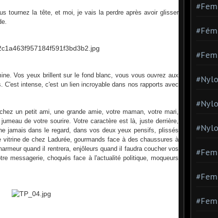
#Fem
s tournez la tête, et moi, je vais la perdre après avoir glisser
de.
#Fémi
#Fem
lumine. Vos yeux brillent sur le fond blanc, vous vous ouvrez aux
#Nylo
 C'est intense, c'est un lien incroyable dans nos rapports avec
#Nyl
rchez un petit ami, une grande amie, votre maman, votre mari,
jumeau de votre sourire. Votre caractère est là, juste derrière,
#Nylo
he jamais dans le regard, dans vos deux yeux pensifs, plissés
ne vitrine de chez Ladurée, gourmands face à des chaussures à
armeur quand il rentrera, enjôleurs quand il faudra coucher vos
#Fem
otre messagerie, choqués face à l'actualité politique, moqueurs
#Femm
#Fem