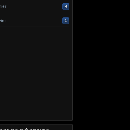
rier
4
vier
1