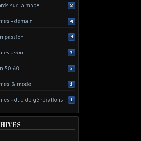
rds sur la mode
8
mes - demain
4
n passion
4
mes - vous
3
n 50-60
2
mes & mode
1
es - duo de générations
1
HIVES