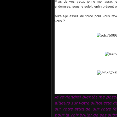
Mais de vos yeux, je ne me lasse, je
endormies, sous le soleil, enfin présent 
Aurais-je assez de force pour vous réve
vous ?
Je reviendrai bientôt me poser
ailleurs sur votre silhouette 
sur votre attitude,
sur votre f
pour la voir briller de ses subt