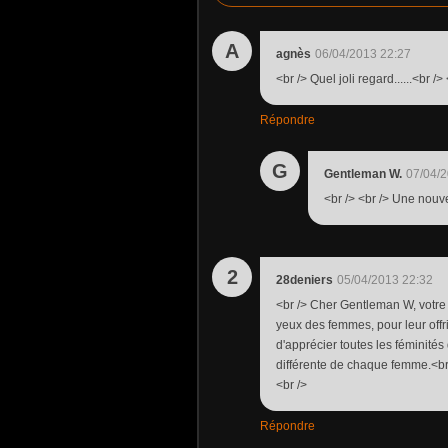
A
agnès
06/04/2013 22:27
<br /> Quel joli regard......<br /
Répondre
G
Gentleman W.
07/04/2
<br /> <br /> Une nouvel
2
28deniers
05/04/2013 22:32
<br /> Cher Gentleman W, votre 
yeux des femmes, pour leur offr
d'apprécier toutes les féminités 
différente de chaque femme.<br 
<br />
Répondre