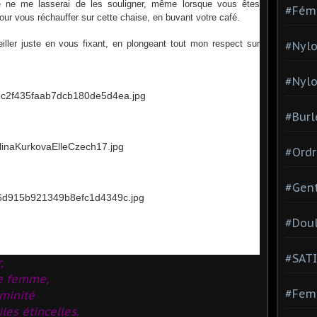
 ne me lasserai de les souligner, même lorsque vous êtes
#Fém
pour vous réchauffer sur cette chaise, en buvant votre café.
iller juste en vous fixant, en plongeant tout mon respect sur
#Nylo
#Nylo
#Burl
#Ordr
#Gen
#Dou
#SATI
,
de femme,
#Femm
éminité
iles étincelles.