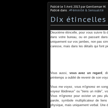
Publié le
5 Avril 2013
par Gentleman W.
Publié dans :
#Féminité & Sensualité
Dix étincelle
Deuxième étincelle, pour vous suivre là da
dans votre bureau, ou en passant dans
uniquement sur vos jambes, non pas simp
caresse, mais dans les détails qui font pé
Vous aussi,
vous avez un regard
, d
printemps a oublié de revenir de son voy
Vous me voyez, vous m'ignorez en songe
voyeur libidineux" ou "tiens un mâle", v
Vous m'ignorez pour exister un peu plus
parole, symbole multiplicateur de liens
physique, mais uniquement verbal. Une di