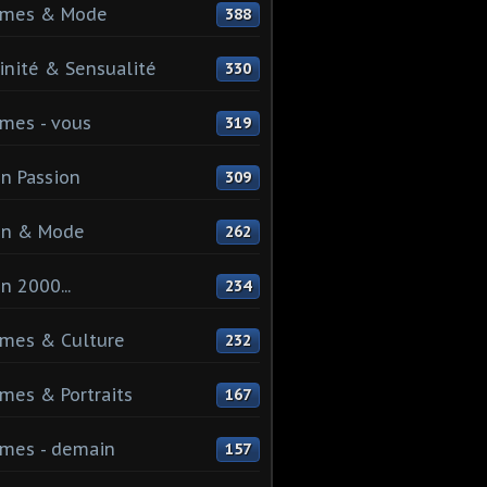
mes & Mode
388
nité & Sensualité
330
mes - vous
319
n Passion
309
on & Mode
262
n 2000...
234
mes & Culture
232
es & Portraits
167
mes - demain
157