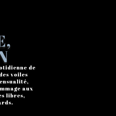
E,
N
otidienne de
des voiles
ensualité,
hommage aux
s libres,
ards.