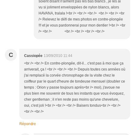
soient disant n'aiment pas les bas blancs , je les ai
vu si joliment enveloppées de nylon blancs, alors
HAVANA, tralala !<br /> <br /> <br /> <br /> <br /> <br
/> Relevez le défi de mes photos en contre-plongée
!!! et je vous pardonnerai pour mon dentier !<br /> <br
/> <br /> <br /> <br /> <br /> <br />
C
Cassiopée
13/09/2010 11:44
<br /> <br /> En contre-plongée, dit-il... c'est pas à moi que ça
arriverait, ça ! <br /> <br /> <br /> Depuis toutes ces années où
j'ai remplacé la corvée chronophage de la visite chez le
coiffeur par le quart d'heure de tondeuse mensuel (doubler ce
temps : Orion y passe toujours après<br /> moi), j'avoue ne
plus bien me souvenir de tous les instants que vous évoquez,
cher gentleman ; il n'en reste pas moins qu'une chevelure,
oui, c'est joli !<br /> <br /> <br /> Baisers tondus<br /> <br />
<br /> <br />
Répondre