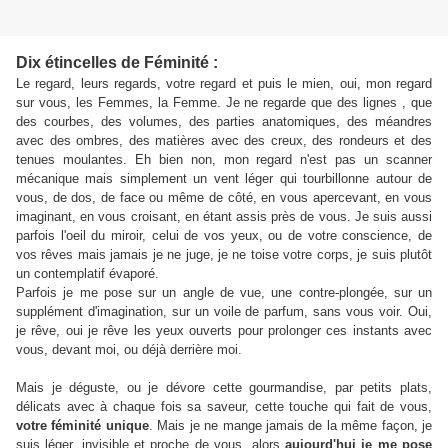
Dix étincelles de Féminité :
Le regard, leurs regards, votre regard et puis le mien, oui, mon regard
sur vous, les Femmes, la Femme. Je ne regarde que des lignes , que
des courbes, des volumes, des parties anatomiques, des méandres
avec des ombres, des matières avec des creux, des rondeurs et des
tenues moulantes.
Eh bien non, mon regard n'est pas un scanner
mécanique mais simplement un vent léger qui tourbillonne autour de
vous, de dos, de face ou même de côté, en vous apercevant, en vous
imaginant, en vous croisant, en étant assis près de vous. Je suis aussi
parfois l'oeil du miroir, celui de vos yeux, ou de votre conscience, de
vos rêves mais jamais je ne juge, je ne toise votre corps, je suis plutôt
un contemplatif évaporé.
Parfois je me pose sur un angle de vue, une contre-plongée, sur un
supplément d'imagination, sur un voile de parfum, sans vous voir.
Oui,
je rêve, oui je rêve les yeux ouverts pour prolonger ces instants avec
vous, devant moi, ou déjà derrière moi.
Mais je déguste, ou je dévore cette gourmandise, par petits plats,
délicats avec à chaque fois sa saveur, cette touche qui fait de vous,
votre féminité unique
.
Mais je ne mange jamais de la même façon, je
suis léger, invisible et proche de vous, alors
aujourd'hui je me pose