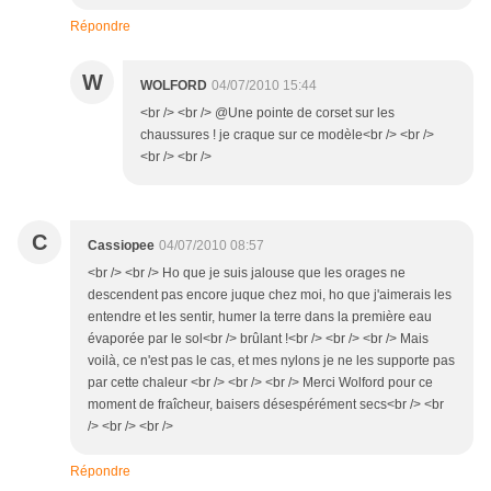
Répondre
W
WOLFORD
04/07/2010 15:44
<br /> <br /> @Une pointe de corset sur les
chaussures ! je craque sur ce modèle<br /> <br />
<br /> <br />
C
Cassiopee
04/07/2010 08:57
<br /> <br /> Ho que je suis jalouse que les orages ne
descendent pas encore juque chez moi, ho que j'aimerais les
entendre et les sentir, humer la terre dans la première eau
évaporée par le sol<br /> brûlant !<br /> <br /> <br /> Mais
voilà, ce n'est pas le cas, et mes nylons je ne les supporte pas
par cette chaleur <br /> <br /> <br /> Merci Wolford pour ce
moment de fraîcheur, baisers désespérément secs<br /> <br
/> <br /> <br />
Répondre