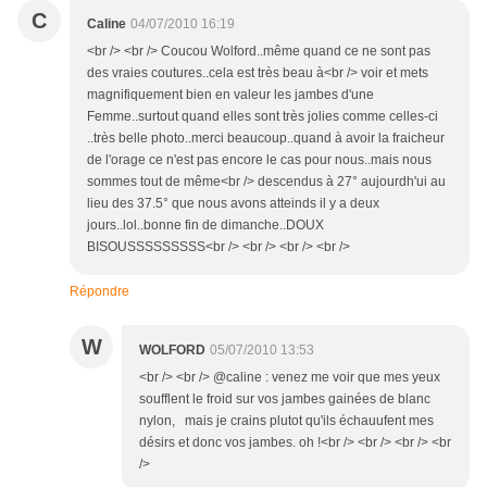
C
Caline
04/07/2010 16:19
<br /> <br /> Coucou Wolford..même quand ce ne sont pas
des vraies coutures..cela est très beau à<br /> voir et mets
magnifiquement bien en valeur les jambes d'une
Femme..surtout quand elles sont très jolies comme celles-ci
..très belle photo..merci beaucoup..quand à avoir la fraicheur
de l'orage ce n'est pas encore le cas pour nous..mais nous
sommes tout de même<br /> descendus à 27° aujourdh'ui au
lieu des 37.5° que nous avons atteinds il y a deux
jours..lol..bonne fin de dimanche..DOUX
BISOUSSSSSSSSS<br /> <br /> <br /> <br />
Répondre
W
WOLFORD
05/07/2010 13:53
<br /> <br /> @caline : venez me voir que mes yeux
soufflent le froid sur vos jambes gainées de blanc
nylon, mais je crains plutot qu'ils échauufent mes
désirs et donc vos jambes. oh !<br /> <br /> <br /> <br
/>