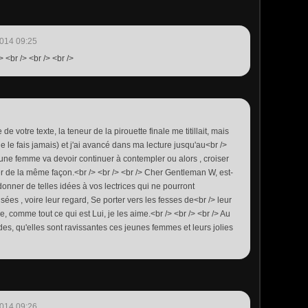
014 09:25
> <br /> <br /> <br />
e votre texte, la teneur de la pirouette finale me titillait, mais
 je ne le fais jamais) et j'ai avancé dans ma lecture jusqu'au<br />
 jeune femme va devoir continuer à contempler ou alors , croiser
r de la même façon.<br /> <br /> <br /> Cher Gentleman W, est-
donner de telles idées à vos lectrices qui ne pourront
ées , voire leur regard, Se porter vers les fesses de<br /> leur
mme tout ce qui est Lui, je les aime.<br /> <br /> <br /> Au
des, qu'elles sont ravissantes ces jeunes femmes et leurs jolies
014 09:26