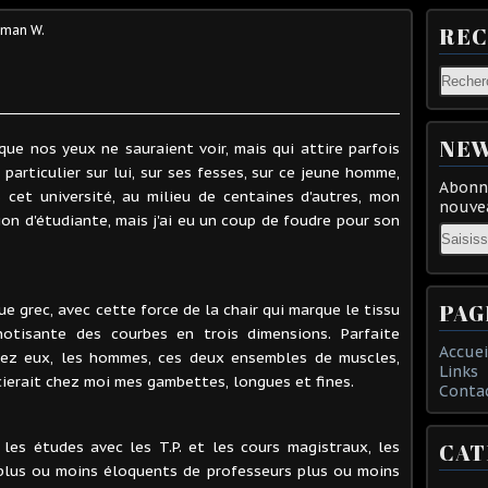
eman W.
RE
NEW
 que nos yeux ne sauraient voir, mais qui attire parfois
particulier sur lui, sur ses fesses, sur ce jeune homme,
Abonne
s cet université, au milieu de centaines d'autres, mon
nouvea
n d'étudiante, mais j'ai eu un coup de foudre pour son
Email
PAG
e grec, avec cette force de la chair qui marque le tissu
notisante des courbes en trois dimensions. Parfaite
Accuei
hez eux, les hommes, ces deux ensembles de muscles,
Links
cierait chez moi mes gambettes, longues et fines.
Conta
 les études avec les T.P. et les cours magistraux, les
CAT
 plus ou moins éloquents de professeurs plus ou moins