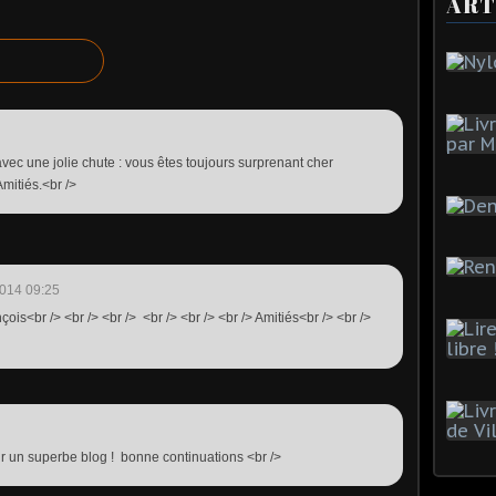
ART
avec une jolie chute : vous êtes toujours surprenant cher
Amitiés.<br />
014 09:25
çois<br /> <br /> <br /> <br /> <br /> <br /> Amitiés<br /> <br />
ur un superbe blog ! bonne continuations <br />