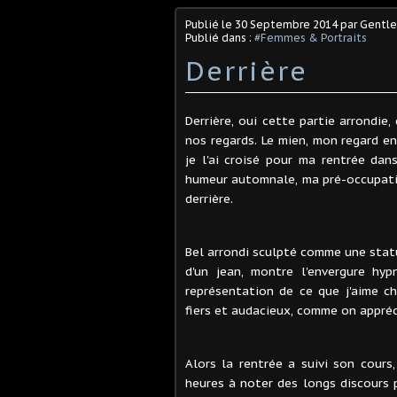
Publié le
30 Septembre 2014
par Gentl
Publié dans :
#Femmes & Portraits
Derrière
Derrière, oui cette partie arrondie,
nos regards. Le mien, mon regard en 
je l'ai croisé pour ma rentrée dan
humeur automnale, ma pré-occupatio
derrière.
Bel arrondi sculpté comme une statu
d'un jean, montre l'envergure hyp
représentation de ce que j'aime c
fiers et audacieux, comme on appré
Alors la rentrée a suivi son cours,
heures à noter des longs discours