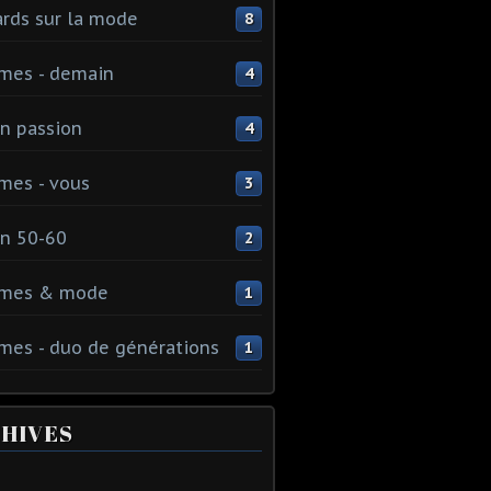
rds sur la mode
8
mes - demain
4
n passion
4
mes - vous
3
n 50-60
2
mes & mode
1
es - duo de générations
1
HIVES