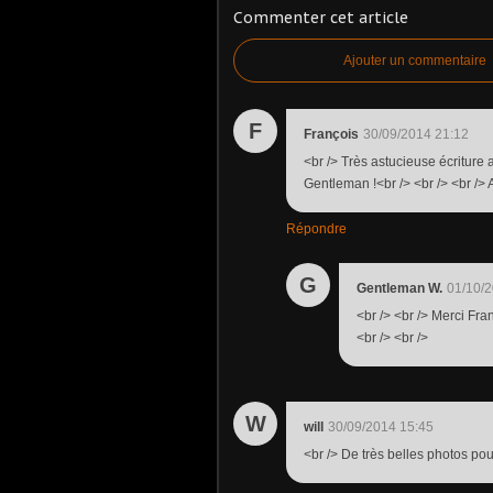
Commenter cet article
Ajouter un commentaire
F
François
30/09/2014 21:12
<br /> Très astucieuse écriture 
Gentleman !<br /> <br /> <br /> 
Répondre
G
Gentleman W.
01/10/2
<br /> <br /> Merci Fran
<br /> <br />
W
will
30/09/2014 15:45
<br /> De très belles photos po