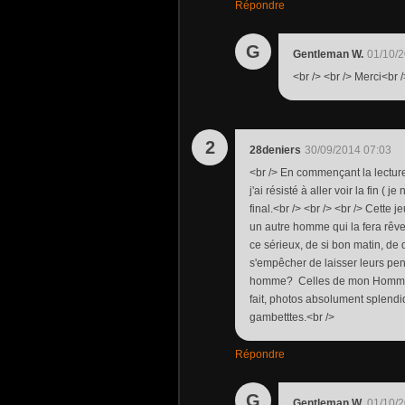
Répondre
G
Gentleman W.
01/10/2
<br /> <br /> Merci<br /
2
28deniers
30/09/2014 07:03
<br /> En commençant la lecture d
j'ai résisté à aller voir la fin (
final.<br /> <br /> <br /> Cette
un autre homme qui la fera rêve
ce sérieux, de si bon matin, de 
s'empêcher de laisser leurs pens
homme? Celles de mon Homme, co
fait, photos absolument splendi
gambetttes.<br />
Répondre
G
Gentleman W.
01/10/2