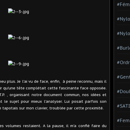
#Fém
#Nylo
#Nylo
#Burl
#Ordr
#Gen
u plus. Je l'ai vu de face, enfin, à peine reconnu, mais il
avoir qu'une tête complétait cette fascinante face opposée.
#Dou
T.P. , organisant notre document commun, nos idées et
t le sujet pour mieux l'analyser. Lui posait parfois son
#SATI
je tapotais sur mon clavier, troublée par cette proximité.
#Femm
s volumes restaient. A la pause, il m'a confié faire du