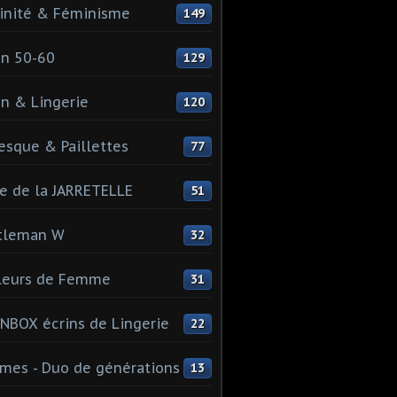
inité & Féminisme
149
n 50-60
129
n & Lingerie
120
esque & Paillettes
77
e de la JARRETELLE
51
tleman W
32
leurs de Femme
31
NBOX écrins de Lingerie
22
es - Duo de générations
13