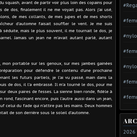
 du squash, avant de partir voir
plus loin
des copains pour
#Rega
urs de dos, finalement il ne me voyait pas. Alors j'ai usé,
lons, de mes collants, de mes jupes et de mes shorts
#fem
îcheur d'automne faisait souffler le vent. Je me suis
 séduite, mais le plus souvent, il me tournait le dos, je
#nylo
arnel. Jamais un jean ne m'avait autant parlé, autant
#fem
eil, mon portable sur les genoux, sur mes jambes gainées
#nylo
préparation pour défendre le contenu d'une prochaine
nant les futurs partiels, je l'ai vu passé, main dans la
#fem
puis de dos, il l'a embrassé. Il m'a tourné le dos, pour me
sur deux paires de fesses. La sienne bien ronde, fidèle à
#femm
n rond, fascinant encore, puis l'autre aussi dans un jean,
uf celui du fade qui n'attire pas les mains. Deux hommes
tait de son derrière sous le soleil d'automne.
ARC
2026