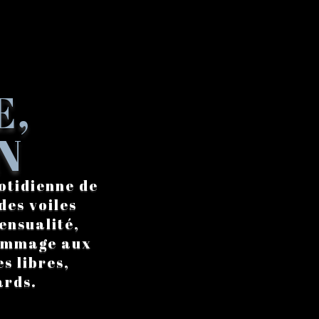
E,
N
otidienne de
des voiles
ensualité,
hommage aux
s libres,
ards.