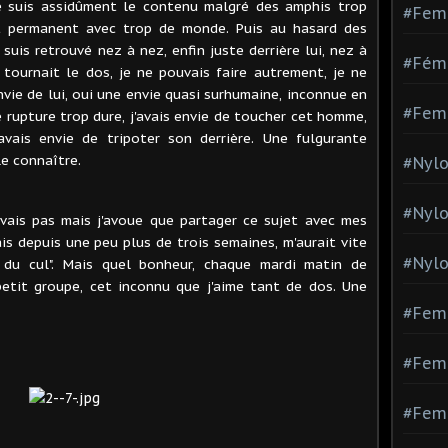
 je suis assidûment le contenu malgré des amphis trop
#Fem
it permanent avec trop de monde. Puis au hasard des
suis retrouvé nez à nez, enfin juste derrière lui, nez à
#Fémi
e tournait le dos, je ne pouvais faire autrement, je ne
envie de lui, oui une envie quasi surhumaine, inconnue en
#Fem
 rupture trop dure, j'avais envie de toucher cet homme,
'avais envie de tripoter son derrière. Une fulgurante
e connaître.
#Nylo
#Nyl
vais pas mais j'avoue que partager ce sujet avec mes
is depuis une peu plus de trois semaines, m'aurait vite
#Nylo
 du cul". Mais quel bonheur, chaque mardi matin de
petit groupe, cet inconnu que j'aime tant de dos. Une
#Fem
#Femm
#Fem