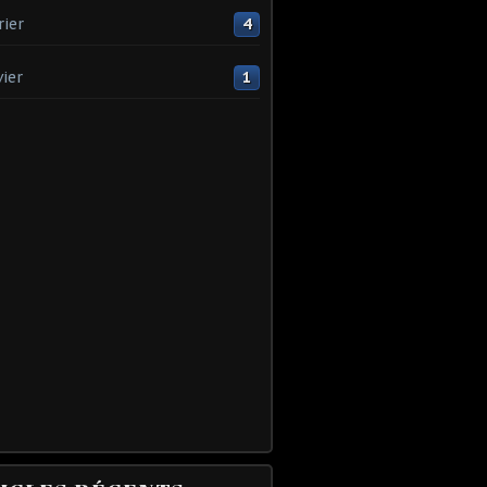
rier
4
vier
1