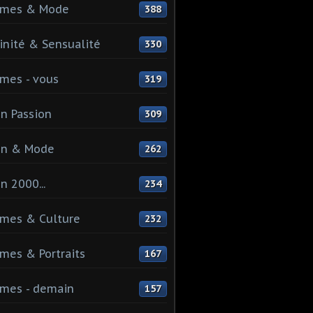
mes & Mode
388
nité & Sensualité
330
mes - vous
319
n Passion
309
on & Mode
262
n 2000...
234
mes & Culture
232
es & Portraits
167
mes - demain
157