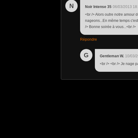
N
Noir Intense 35
06/03/2013 18
<br /> Alors outre notre amour
nageons...En même temps c'est u
/> Bonne soirée à vous...<br />
Répondre
G
Gentleman W.
10/03/2
<br /> <br /> Je nage p