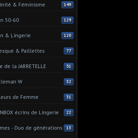
inité & Féminisme
149
n 50-60
129
n & Lingerie
120
esque & Paillettes
77
e de la JARRETELLE
51
tleman W
32
leurs de Femme
31
NBOX écrins de Lingerie
22
es - Duo de générations
13