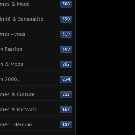
mes & Mode
388
nité & Sensualité
330
mes - vous
319
n Passion
309
on & Mode
262
n 2000...
234
mes & Culture
232
es & Portraits
167
mes - demain
157