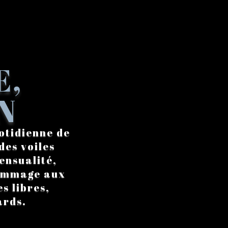
E,
N
otidienne de
des voiles
ensualité,
hommage aux
s libres,
ards.