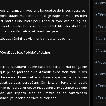
#Fem
 bois un campari, avec une barquette de frites, rassurez-
#Fémi
 sport durant ma pose de midi, je nage. Je me sens bien
, parfois une bière pour trinquer avec des collègues,
 blonde quadra fait encore son effet. Mes décolletés et
#Fem
leur, ou fantaisie, attirent les yeux.
lègues féminines viennent en parler avec moi.
#Nylo
#Nyl
#Nylo
délient, s'avouent et me flattent. Tant mieux car j'aime
s que je ne partage plus d'amour avec mon mari. Alors
#Fem
, heureuse. J'aime cette ambaince qui me rappelle ma
d'autres pays européens. On riait, on buvait, on était
#Femm
 envie de retrouver cette insouciance, impossible dès que
on, des impôts, trop de limites et de contraintes
#Fem
aines, j'ai décidé de vivre autrement.