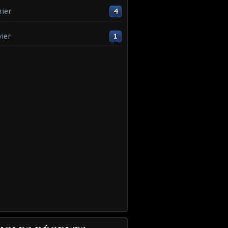
rier
4
vier
1