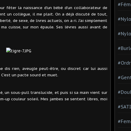
#Fém
pour fêter la naissance d'un bébé d'un collaborateur de
ent un collègue, il me plait. On a déjà discuté de tout,
#Nylo
berté, de sexe, de livres actuels, on a ri. J'ai simplement
 ma cuisse, sur mon épaule. Ses lèvres aussi avant de
#Nylo
#Burl
#Ordr
ne dis rien, aveugle peut-être, ou discret car lui aussi
 C'est un pacte sourd et muet.
#Gen
#Dou
té, un sous-pull translucide, et puis si sa main vient sur
dim-up couleur soleil. Mes jambes se sentent libres, moi
#SATI
#Femm