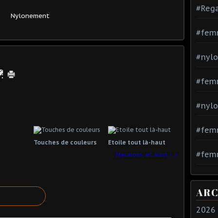
#Rega
Nylonement
#fem
#nylo
#fem
#nylo
#fem
Touches de couleurs
Etoile tout là-haut
#femm
Macarons, et alors !
ARC
2026