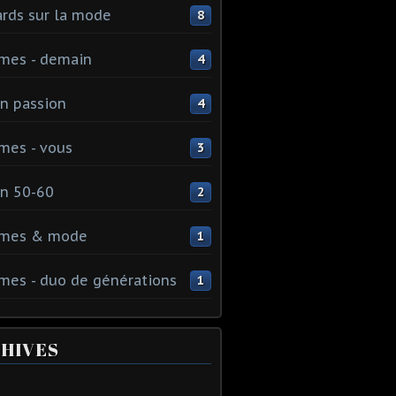
rds sur la mode
8
mes - demain
4
n passion
4
mes - vous
3
n 50-60
2
mes & mode
1
es - duo de générations
1
HIVES