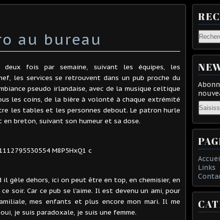
RE
ro au bureau
NEW
 deux fois par semaine, suivant les équipes, les
ef, les services se retrouvent dans un pub proche du
Abonne
mbiance pseudo irlandaise, avec de la musique celtique
nouvea
ous les coins, de la bière à volonté à chaque extrémité
Email
ntre les tables et les personnes debout. Le patron hurle
et en breton, suivant son humeur et sa dose.
PAG
Accuei
Links
Conta
il gèle dehors, ici on peut être en top, en chemisier, en
e soir. Car ce pub se l'aime. Il est devenu un ami, pour
amiliale, mes enfants et plus encore mon mari. Il me
CAT
 oui, je suis paradoxale, je suis une femme.