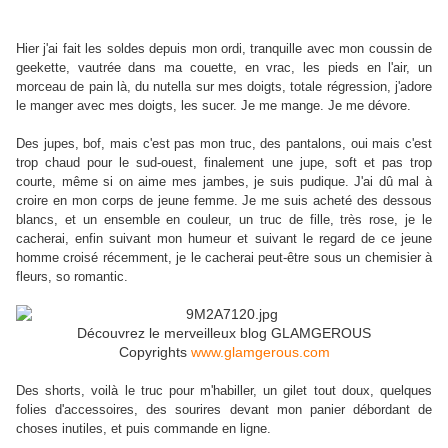
Hier j'ai fait les soldes depuis mon ordi, tranquille avec mon coussin de
geekette, vautrée dans ma couette, en vrac, les pieds en l'air, un
morceau de pain là, du nutella sur mes doigts, totale régression, j'adore
le manger avec mes doigts, les sucer. Je me mange. Je me dévore.
Des jupes, bof, mais c'est pas mon truc, des pantalons, oui mais c'est
trop chaud pour le sud-ouest, finalement une jupe, soft et pas trop
courte, même si on aime mes jambes, je suis pudique. J'ai dû mal à
croire en mon corps de jeune femme. Je me suis acheté des dessous
blancs, et un ensemble en couleur, un truc de fille, très rose, je le
cacherai, enfin suivant mon humeur et suivant le regard de ce jeune
homme croisé récemment, je le cacherai peut-être sous un chemisier à
fleurs, so romantic.
Découvrez le merveilleux blog GLAMGEROUS
Copyrights
www.glamgerous.com
Des shorts, voilà le truc pour m'habiller, un gilet tout doux, quelques
folies d'accessoires, des sourires devant mon panier débordant de
choses inutiles, et puis commande en ligne.