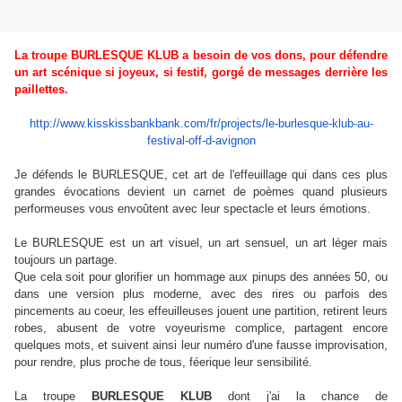
La troupe
BURLESQUE KLUB a besoin de vos dons, pour défendre
un art scénique si joyeux, si festif, gorgé de messages derrière les
paillettes.
http://www.kisskissbankbank.
com/fr/projects/le-burlesque-
klub-au-
festival-off-d-avignon
Je défends le BURLESQUE, cet art de l'effeuillage qui dans ces plus
grandes évocations devient un carnet de poèmes quand plusieurs
performeuses vous envoûtent avec leur spectacle et leurs émotions.
Le BURLESQUE est un art visuel, un art sensuel, un art léger mais
toujours un partage.
Que cela soit pour glorifier un hommage aux pinups des années 50, ou
dans une version plus moderne, avec des rires ou parfois des
pincements au coeur, les effeuilleuses jouent une partition, retirent leurs
robes, abusent de votre voyeurisme complice, partagent encore
quelques mots, et suivent ainsi leur numéro d'une fausse improvisation,
pour rendre, plus proche de tous, féerique leur sensibilité.
La troupe
BURLESQUE KLUB
dont j'ai la chance de