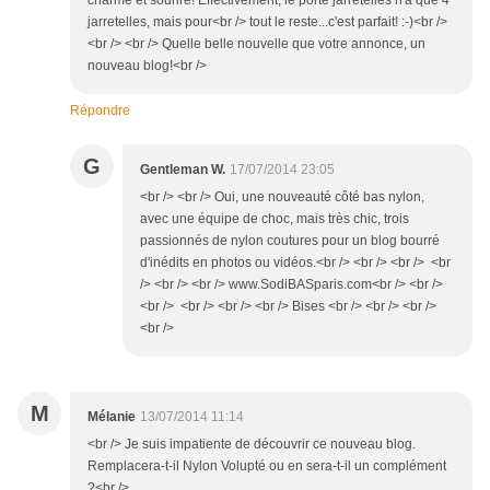
charme et sourire! Effectivement, le porte jarretelles n'a que 4
jarretelles, mais pour<br /> tout le reste...c'est parfait! :-)<br />
<br /> <br /> Quelle belle nouvelle que votre annonce, un
nouveau blog!<br />
Répondre
G
Gentleman W.
17/07/2014 23:05
<br /> <br /> Oui, une nouveauté côté bas nylon,
avec une équipe de choc, mais très chic, trois
passionnés de nylon coutures pour un blog bourré
d'inédits en photos ou vidéos.<br /> <br /> <br /> <br
/> <br /> <br /> www.SodiBASparis.com<br /> <br />
<br /> <br /> <br /> <br /> Bises <br /> <br /> <br />
<br />
M
Mélanie
13/07/2014 11:14
<br /> Je suis impatiente de découvrir ce nouveau blog.
Remplacera-t-il Nylon Volupté ou en sera-t-il un complément
?<br />