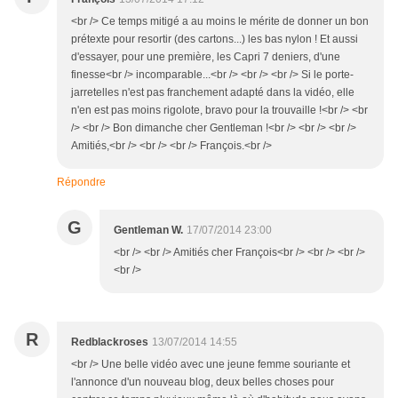
<br /> Ce temps mitigé a au moins le mérite de donner un bon
prétexte pour resortir (des cartons...) les bas nylon ! Et aussi
d'essayer, pour une première, les Capri 7 deniers, d'une
finesse<br /> incomparable...<br /> <br /> <br /> Si le porte-
jarretelles n'est pas franchement adapté dans la vidéo, elle
n'en est pas moins rigolote, bravo pour la trouvaille !<br /> <br
/> <br /> Bon dimanche cher Gentleman !<br /> <br /> <br />
Amitiés,<br /> <br /> <br /> François.<br />
Répondre
G
Gentleman W.
17/07/2014 23:00
<br /> <br /> Amitiés cher François<br /> <br /> <br />
<br />
R
Redblackroses
13/07/2014 14:55
<br /> Une belle vidéo avec une jeune femme souriante et
l'annonce d'un nouveau blog, deux belles choses pour