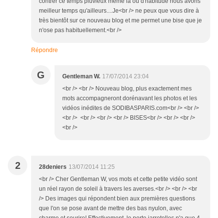
contrer ce temps pluvieux même là où d'habitude nous avons
meilleur temps qu'ailleurs....Je<br /> ne peux que vous dire à
très bientôt sur ce nouveau blog et me permet une bise que je
n'ose pas habituellement.<br />
Répondre
G
Gentleman W.
17/07/2014 23:04
<br /> <br /> Nouveau blog, plus exactement mes
mots accompagneront dorénavant les photos et les
vidéos inédites de SODIBASPARIS.com<br /> <br />
<br /> <br /> <br /> <br /> BISES<br /> <br /> <br />
<br />
2
28deniers
13/07/2014 11:25
<br /> Cher Gentleman W, vos mots et cette petite vidéo sont
un réel rayon de soleil à travers les averses.<br /> <br /> <br
/> Des images qui répondent bien aux premières questions
que l'on se pose avant de mettre des bas nyulon, avec