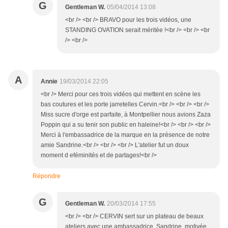
G
Gentleman W.
05/04/2014 13:08
<br /> <br /> BRAVO pour les trois vidéos, une
STANDING OVATION serait méritée !<br /> <br /> <br
/> <br />
A
Annie
19/03/2014 22:05
<br /> Merci pour ces trois vidéos qui mettent en scène les
bas coutures et les porte jarretelles Cervin.<br /> <br /> <br />
Miss sucre d'orge est parfaite, à Montpellier nous avions Zaza
Poppin qui a su tenir son public en haleine!<br /> <br /> <br />
Merci à l'embassadrice de la marque en la présence de notre
amie Sandrine.<br /> <br /> <br /> L'atelier fut un doux
moment d eféminités et de partages!<br />
Répondre
G
Gentleman W.
20/03/2014 17:55
<br /> <br /> CERVIN sert sur un plateau de beaux
ateliers avec une ambassadrice, Sandrine, motivée,