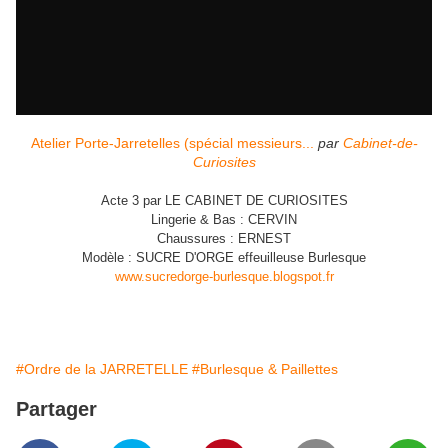
Atelier Porte-Jarretelles (spécial messieurs...
par
Cabinet-de-
Curiosites
Acte 3 par LE CABINET DE CURIOSITES
Lingerie & Bas : CERVIN
Chaussures : ERNEST
Modèle : SUCRE D'ORGE effeuilleuse Burlesque
www.sucredorge-burlesque.blogspot.fr
#Ordre de la JARRETELLE
#Burlesque & Paillettes
Partager