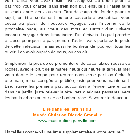
votre valise, vous avez hésité, avec sagesse au début pour ne
pas trop vous chargé, sans frein non plus ensuite s'il fallait faire
un choix entre deux auteurs. Tant de coups de foudre pour un
sujet, un titre seulement ou une couverture évocatrice, vous
cédez au plaisir de nouveaux voyages vers l'inconnu de la
prochaine page, au coeur des mots et surtout d'un univers
inconnu. Voyager dans l'imaginaire d'un écrivain. Lequel prendre
et aussi pourquoi ne pas prendre l'autre, vous porterez le poids
de cette indécision, mais aussi le bonheur de pourvoir tous les
ouvrir. Les avoir auprès de vous, au cas où.
Simplement là près de ce promontoire, de cette falaise rousse de
roches, avec le bruit de la marée haute qui heurte la terre, la mer
vous donne le tempo pour rentrer dans cette partition écrite à
une main, relue, corrigée et publiée, juste pour vous maintenant.
Lire, suivre les premiers pas, succomber à l'envie. Lire encore
dans ce jardin, juste relever la tête vers quelques passants, vers
les hauts arbres autour de ce bonbon rose. Savourer la douceur.
Lire dans les jardins du
Musée Christian Dior de Granville
www.musee-dior-granville.com
Un tel lieu donne-t-il une âme supplémentaire à votre lecture ?