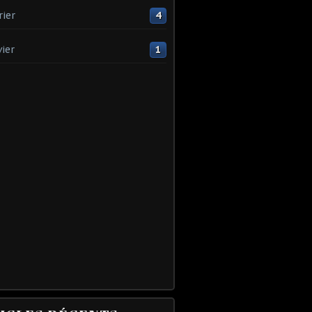
rier
4
vier
1