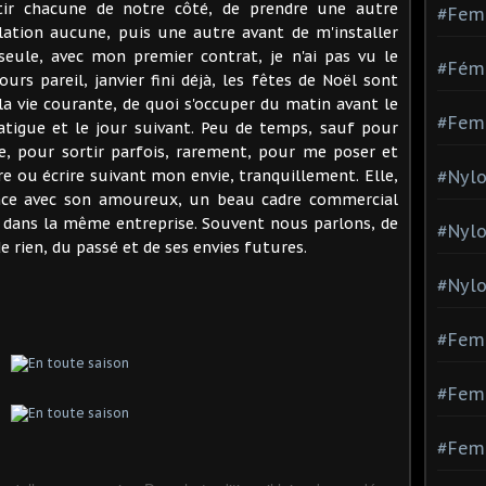
tir chacune de notre côté, de prendre une autre
#Fem
elation aucune, puis une autre avant de m'installer
ule, avec mon premier contrat, je n'ai pas vu le
#Fémi
ours pareil, janvier fini déjà, les fêtes de Noël sont
 la vie courante, de quoi s'occuper du matin avant le
#Fem
 fatigue et le jour suivant. Peu de temps, sauf pour
, pour sortir parfois, rarement, pour me poser et
ire ou écrire suivant mon envie, tranquillement. Elle,
#Nylo
vince avec son amoureux, un beau cadre commercial
t dans la même entreprise. Souvent nous parlons, de
#Nyl
de rien, du passé et de ses envies futures.
#Nylo
#Fem
#Femm
#Fem