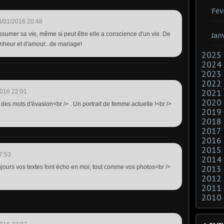
Fév
8/01/2016 20:48
umer sa vie, même si peut être elle a conscience d'un vie. De
Jan
onheur et d'amour...de mariage!
2025
2024
2023
2022
016 22:01
2021
2020
des mots d'évasion<br /> . Un portrait de femme actuelle !<br />
2019
2018
2017
2016
2015
7:53
2014
jours vos textes font écho en moi, tout comme vos photos<br />
2013
2012
2011
2010