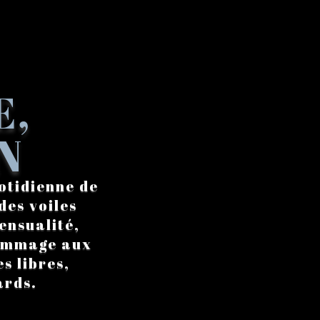
E,
N
otidienne de
des voiles
ensualité,
hommage aux
s libres,
ards.