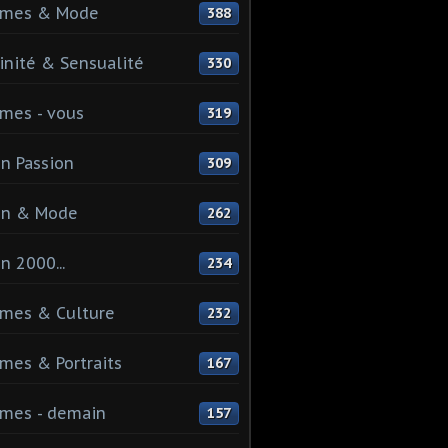
mes & Mode
388
nité & Sensualité
330
mes - vous
319
n Passion
309
on & Mode
262
n 2000...
234
mes & Culture
232
es & Portraits
167
mes - demain
157