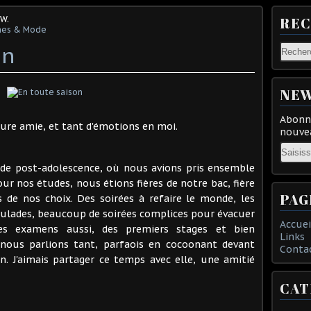
W.
RE
es & Mode
on
NEW
Abonne
ure amie, et tant d'émotions en moi.
nouvea
Email
ode post-adolescence, où nous avions pris ensemble
r nos études, nous étions fières de notre bac, fière
PAG
s de nos choix. Des soirées à refaire le monde, les
ulades, beaucoup de soirées complices pour évacuer
Accuei
des examens aussi, des premiers stages et bien
Links
 nous parlions tant, parfaois en cocoonant devant
Conta
in. J'aimais partager ce temps avec elle, une amitié
CAT