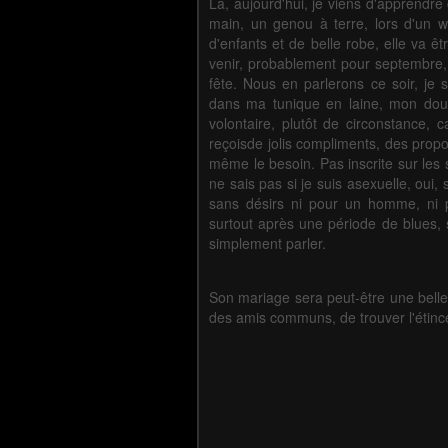
Là, aujourd'hui, je viens d'apprendre 
main, un genou à terre, lors d'un w
d'enfants et de belle robe, elle va ê
venir, probablement pour septembre,
fête. Nous en parlerons ce soir, je
dans ma tunique en laine, mon doudo
volontaire, plutôt de circonstance, c
reçoisde jolis compliments, des proposi
même le besoin. Pas inscrite sur les s
ne sais pas si je suis asexuelle, oui, 
sans désirs ni pour un homme, ni 
surtout après une période de blues, 
simplement parler.
Son mariage sera peut-être une belle 
des amis communs, de trouver l'étince