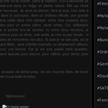
qu'elle va se marier. Dans la tradition, il lui a demandé sa
#Fém
eek-end dans un lodge en pleine nature. Elle qui rêvait
tre heureuse. Je serai sa témoin, fière je suis. Une date à
 dans le sud-ouest, dans un château viticole, une grande
#Nylo
 serai calée dans mon canapé, entre mes coussins doux,
u pour un soirée câlins, seule certes. Oui, célibataire
#Nylo
ar si parfois lors de soirées, ou entre deux réunions, je
tions pour un dîner, une sortie, je n'en ai pas l'envie , ni
ites de rencontres non plus. Et puis je ne sais pas, oui je
#Burl
sans libido, sans intérêts charnels, ou simplement ailleurs,
pour une femme. Car je me suis posée cette question,
#Ordr
sans épaules pour pleurer, pour câliner, pour aimer, pour
#Gen
occasion de lâcher-prise, de voir d'autres têtes, de revoir
#Dou
lle d'une belle émotion.
#SATI
Nylonement
#Femm