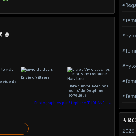
#Rega
#fem
#nylo
#fem
#nylo
Envie d'ailleurs
#fem
e vide de
Livre : 'Vivre avec nos
morts' de Delphine
Horvilleur
#femm
Photographies par Stéphane THOUANEL
ARC
2026