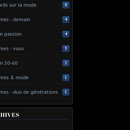
rds sur la mode
8
mes - demain
4
n passion
4
mes - vous
3
n 50-60
2
mes & mode
1
es - duo de générations
1
HIVES