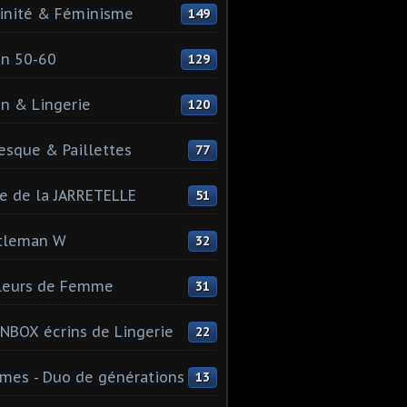
inité & Féminisme
149
n 50-60
129
n & Lingerie
120
esque & Paillettes
77
e de la JARRETELLE
51
tleman W
32
leurs de Femme
31
NBOX écrins de Lingerie
22
es - Duo de générations
13