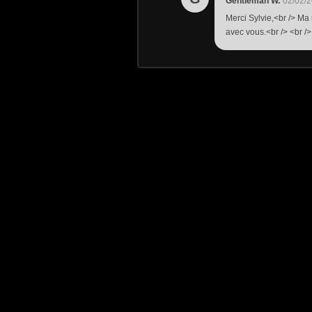
Gentleman W.
02/02/2
Merci Sylvie,<br /> Ma 
avec vous.<br /> <br />