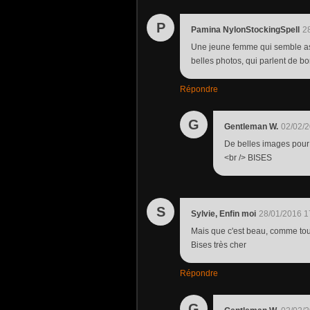
P
Pamina NylonStockingSpell
2
Une jeune femme qui semble ass
belles photos, qui parlent de b
Répondre
G
Gentleman W.
02/02/2
De belles images pour 
<br /> BISES
S
Sylvie, Enfin moi
28/01/2016 1
Mais que c'est beau, comme tou
Bises très cher
Répondre
G