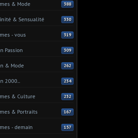
mes & Mode
388
nité & Sensualité
330
mes - vous
319
n Passion
309
on & Mode
262
n 2000...
234
mes & Culture
232
es & Portraits
167
mes - demain
157