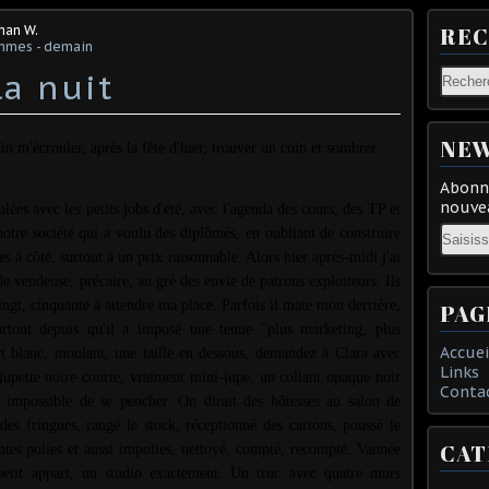
man W.
RE
mmes - demain
la nuit
NEW
in m'écrouler, après la fête d'hier, trouver un coin et sombrer.
Abonne
nouvea
lées avec les petits jobs d'été, avec l'agenda des cours, des TP et
Email
notre société qui a voulu des diplômés, en oubliant de construire
 à côté, surtout à un prix raisonnable. Alors hier après-midi j'ai
 vendeuse, précaire, au gré des envie de patrons exploiteurs. Ils
vingt, cinquante à attendre ma place. Parfois il mate mon derrière,
PAG
surtout depuis qu'il a imposé une tenue "plus marketing, plus
Accuei
t blanc, moulant, une taille en dessous, demandez à Clara avec
Links
 jupette noire courte, vraiment mini-jupe, un collant opaque noir
Conta
impossible de se pencher. On dirait des hôtesses au salon de
 des fringues, rangé le stock, réceptionné des cartons, poussé le
CAT
ntes polies et aussi impolies, nettoyé, compté, recompté. Vannée
petit appart, un studio exactement. Un truc avec quatre murs