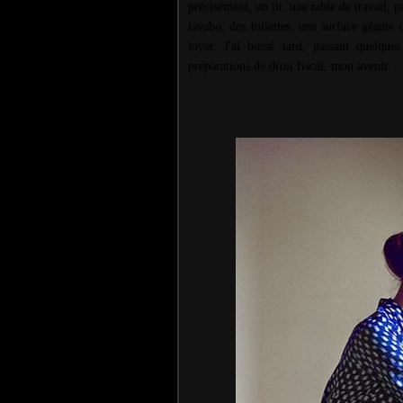
précisément, un lit, une table de travail,
lavabo, des toilettes, une surface géante
loyer. J'ai bossé tard, passant quelqu
préparations de droit fiscal, mon avenir.