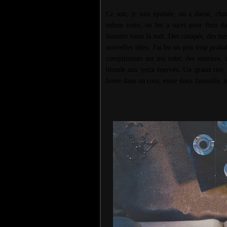
Ce soir, je suis épuisée, on a dansé, cha
même resto, on les a suivi pour finir d
lumière toute la nuit. Des canapés, des me
nouvelles têtes. J'ai bu un peu trop prob
compliments sur ma robe, des sourires, u
blonde aux yeux énervés. Un grand rire, 
lovée dans un coin, entre deux fauteuils, j