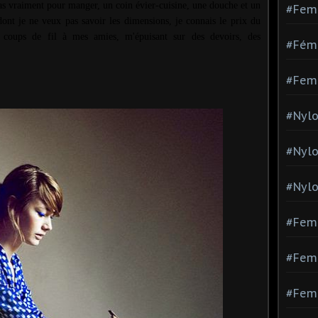
 pas vraiment pour manger, un coin évier-cuisine, une douche et un
#Fem
 dont je ne veux pas savoir les dimensions, je connais le prix du
es coups de fil à mes amies, m'épuisant sur des devoirs, des
#Fémi
#Fem
#Nylo
#Nyl
#Nylo
#Fem
#Femm
#Fem