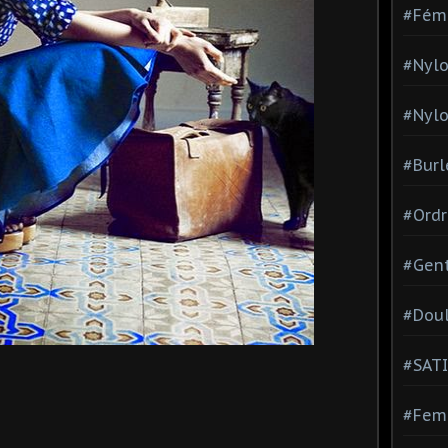
#Fém
#Nylo
#Nylo
#Burl
#Ordr
#Gen
#Dou
#SATI
#Femm