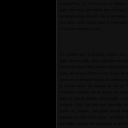
Aujourd'hui, j'ai filé en jean et chemise
petit chez-moi, une balade dans le frigo 
de prendre une douche, une ponctuation d
non deux, enfin quatre avec le week-end c
ce qui me manque le plus.
J'ai profité sous la douche, comme une r
léger sur ma peau, doux tant dans sa tex
une sortie entre filles, toutes célibataire
aussi, de bonnes affaires et de mode, de 
cours ou un premier boulot, la confusion p
la réalité amère du marché du travail. M
réconforte parfois, on se marre, on rigol
dans un coin du Marais, notre bande. J'enfi
bonheur d'été, tout cela sous une robe j
jaune vif, banane, une petite noeud noir
marquer un effet taille haute. Je l'adore.
les études, ni pour les transports, ni pour l