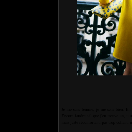
Je me sens femme, je me sens bien. En r
Encore faudrait-il que j'en trouve un, ju
mais juste réconfortant, pas trop collant, 