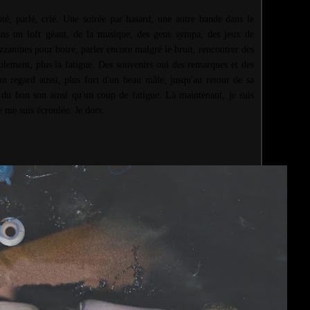
nté, parlé, crié. Une soirée par hasard, une autre bande dans le
ans un loft géant, de la musique, des gens sympa, des jeux de
zzanines pour boire, parler encore malgré le bruit, rencontrer des
ablement, plus la fatigue. Des souvenirs oui des remarques et des
n regard aussi, plus fort d'un beau mâle, jusqu'au retour de sa
du bon son ainsi qu'un coup de fatigue. Là maintenant, je suis
e me suis écroulée. Je dors.