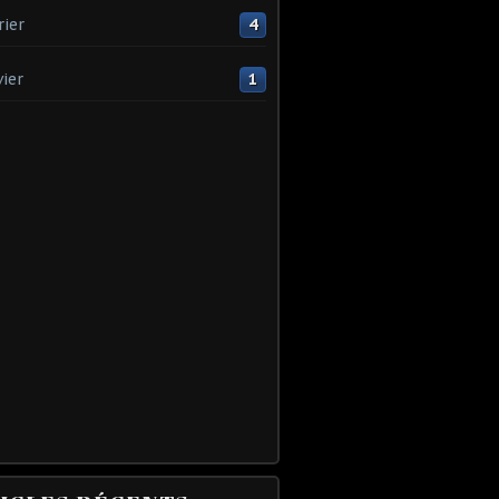
rier
4
vier
1