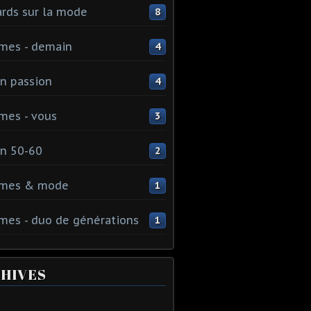
rds sur la mode
8
mes - demain
4
n passion
4
mes - vous
3
n 50-60
2
mes & mode
1
es - duo de générations
1
HIVES