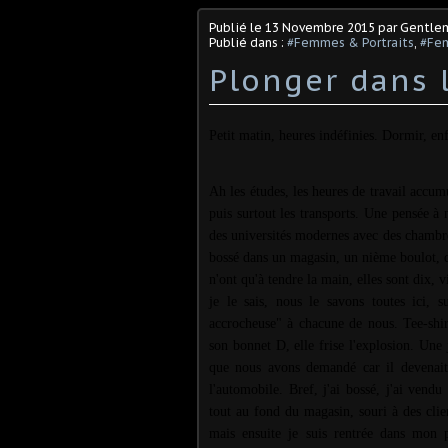
Publié le
13 Novembre 2015
par Gentle
Publié dans :
#Femmes & Portraits
,
#Fe
Plonger dans 
Petit matin, heures indéfinies. Dormir, enf
Ah les études, les heures de travail accumu
puis surtout les transports. Une pensée à 
des universités modernes avec des chambres
bossé dans un magasin, un nième boulot, de
n'ont qu'à tendre la main, elles sont dix, 
je le sais, nous le savons toutes ici, 
accrocheuse" à chacune de nous. Tee-shir
son bonnet D, elle frise l'explosion. Une
que nous avons demandé car il devenait 
l'automobile. Bref, j'ai bossé, j'ai vendu
tout au fond du magasin, souri à des clie
mais ensuite je suis rentrée dans mon 