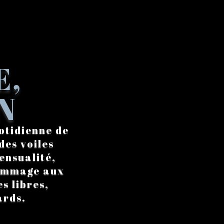
E,
N
otidienne de
des voiles
ensualité,
hommage aux
s libres,
ards.