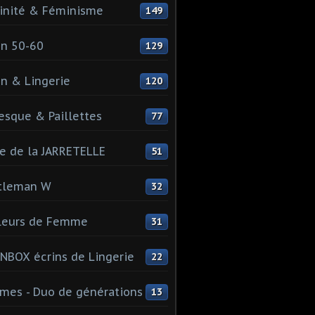
inité & Féminisme
149
n 50-60
129
n & Lingerie
120
esque & Paillettes
77
e de la JARRETELLE
51
tleman W
32
leurs de Femme
31
NBOX écrins de Lingerie
22
es - Duo de générations
13