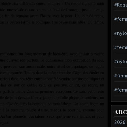
 colorée aux différents cours, et après ? Un retour rapide à mon
#Rega
vide, une salade et une soupe, un bout de fromage, juste le temps
e fin de semaine avant l'heure avec le pont. Un jour de repos,
#fem
ar la patron ferme la boutique. Pas payée mais libre. Du temps,
#nylo
#fem
enaissance, un long moment de bien-être, avec un lait d'avoine
ture qu'avec son parfum. Je connaissais mon occupation du soir,
#nylo
s ou presque, sans aucun mâle, notre rituel de papotages, de ragots
détente assurée. Toutes dans la même tranche d'âge, des études en
#fem
arfois dans nos têtes entre la société vendue par nos politiques et
ais ce soir on oublie cela, on positive, on rit, on sourit, on
#femm
e parfois même dans sa première acception. Ce soir, petit resto
le de jolis dessous liberty jaune, une folie pleine de couleurs, un
aune dégotée dans la boutique de mon labeur. Un coton léger, un
 à la ceinture, plutôt d'ailleurs sous la poitrine, comme pour
ARC
 Des bas plumetis, des talons, ceux que je ne sors jamais, ni pour
2026
e job.