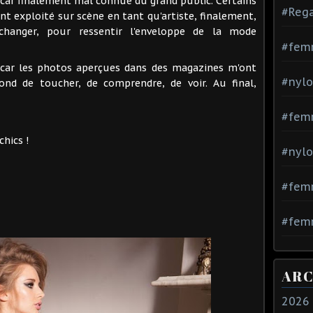
 car finalement mal connue du grand public. Certains
#Rega
ont exploité sur scène en tant qu'artiste, finalement,
changer, pour ressentir l'enveloppe de la mode
#fem
, car les photos aperçues dans des magazines m'ont
#nylo
fond de toucher, de comprendre, de voir. Au final,
#fem
hics !
#nylo
#fem
#femm
ARC
2026