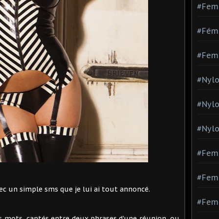
#Fem
#Fémi
#Fem
#Nylo
#Nyl
#Nylo
#Fem
#Femm
t avec un simple sms que je lui ai tout annoncé.
#Fem
ces mots, captés entre deux phrases d'une réunion, ou