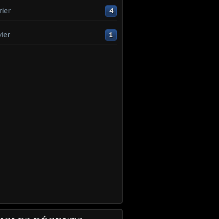
rier
4
vier
1