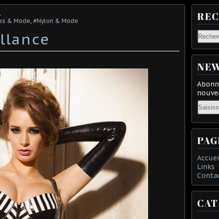
.
RE
s & Mode
,
#Nylon & Mode
llance
NEW
Abonne
nouvea
Email
PAG
Accuei
Links
Conta
CAT