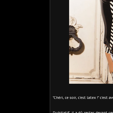
"Chéri, ce soir, c'est latex !" c'es
Dubitatif, il a dû rester devant 