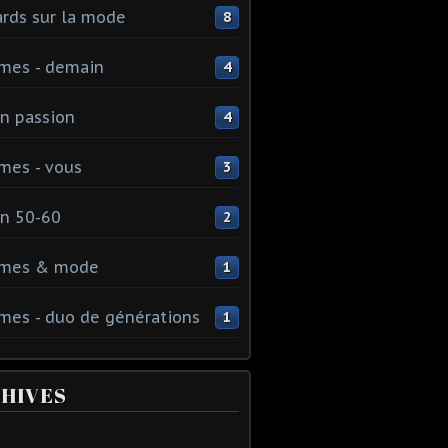
rds sur la mode
8
mes - demain
4
n passion
4
mes - vous
3
n 50-60
2
mes & mode
1
es - duo de générations
1
HIVES