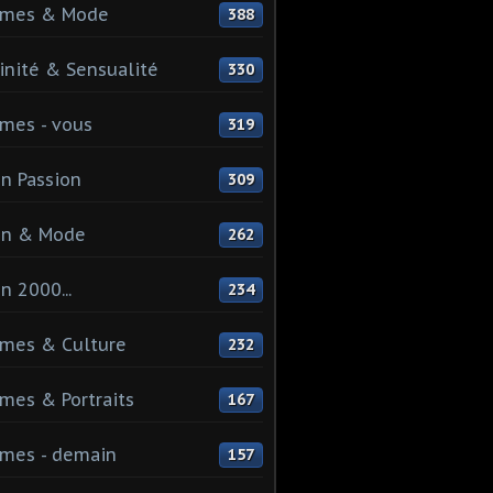
mes & Mode
388
nité & Sensualité
330
mes - vous
319
n Passion
309
on & Mode
262
n 2000...
234
mes & Culture
232
es & Portraits
167
mes - demain
157