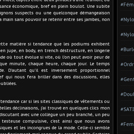
#Fém
ssance économique, bref en plein boulot. Une subite
mpignons suspects ou une quelconque démangeaison
#Nylo
sa main sans pouvoir se retenir entre ses jambes, non
#Nylo
, cette matière si tendance que les podiums exhibent
#Burl
en jupe, en body, en trench déstructuré, en lingerie
 où tout évolue si vite, où l'on peut avoir peur de
haque minute, chaque heure, chaque jour. Le temps
#Ordr
e. D'autant qu'il est inversement proportionnel
 qui nous fera briller dans des discussions, elles
#Gen
oubliées.
#Dou
 tendance car si les sites classiques de vêtements ou
éelles déclinaisons, j'ai trouvé en quelques clics mon
#SATI
 discutant avec une collègue un peu branché, un peu
 testeuse compulsive, c'est ainsi que nous avons
#Femm
ssiques et les incongrues de la mode. Celle-ci semble