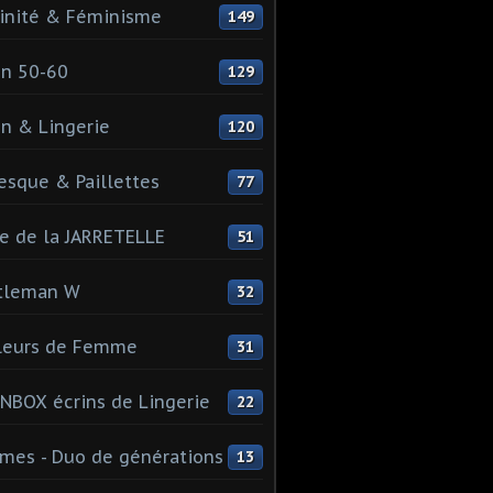
inité & Féminisme
149
n 50-60
129
n & Lingerie
120
esque & Paillettes
77
e de la JARRETELLE
51
tleman W
32
leurs de Femme
31
NBOX écrins de Lingerie
22
es - Duo de générations
13