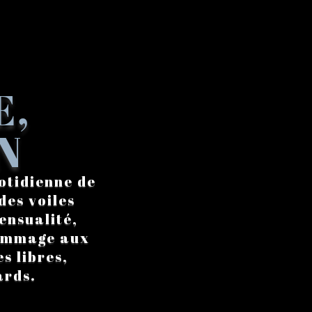
E,
N
otidienne de
des voiles
ensualité,
hommage aux
s libres,
ards.