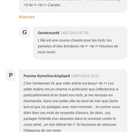
<3<br /> <br /> Canalis
Répondre
G
GentlemanW
14/07/2015 07:55
L'été est une source chaude pour les mots, les
pensées et vles émotions.<br /> <br /> Heureux de
vous revoir.
P
Pamina NylonStockingSpell
13/07/2015 10:21
Cher Gentleman W, que votre article est beau! <br /> Les
petits matins ont un charme si particulier que j'affectionne si
particulièrement et en lisant vos mots, je me revoyais en
Normandie, dans une petite ville du bord de mer que j'aime
tant et que j'ai partagée avec mon Homme!... et comme vous
dites bien ces mots de ressentis d'amour, de désir...oui,
partager l'intimité d'un abandon dans le sommeil contre le
corps aimé...un réel délice!<br /> Si heureuse de retrouver
l'élégance de vos mots!