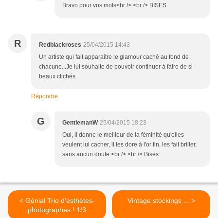
Bravo pour vos mots<br /> <br /> BISES
R
Redblackroses
25/04/2015 14:43
Un artiste qui fait apparaître le glamour caché au fond de
chacune...Je lui souhaite de pouvoir continuer à faire de si
beaux clichés.
Répondre
G
GentlemanW
25/04/2015 18:23
Oui, il donne le meilleur de la féminité qu'elles
veulent lui cacher, il les dore à l'or fin, les fait briller,
sans aucun doute.<br /> <br /> Bises
< Génial Trio d'esthètes-
Vintage stockings ... >
photographes ! 1/3