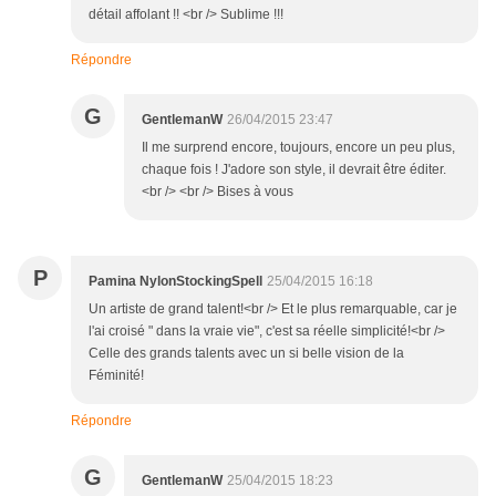
détail affolant !! <br /> Sublime !!!
Répondre
G
GentlemanW
26/04/2015 23:47
Il me surprend encore, toujours, encore un peu plus,
chaque fois ! J'adore son style, il devrait être éditer.
<br /> <br /> Bises à vous
P
Pamina NylonStockingSpell
25/04/2015 16:18
Un artiste de grand talent!<br /> Et le plus remarquable, car je
l'ai croisé " dans la vraie vie", c'est sa réelle simplicité!<br />
Celle des grands talents avec un si belle vision de la
Féminité!
Répondre
G
GentlemanW
25/04/2015 18:23