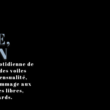
E,
N
otidienne de
des voiles
ensualité,
hommage aux
s libres,
ards.