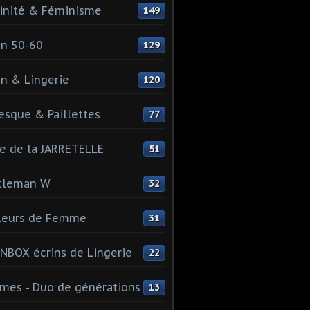
inité & Féminisme
149
n 50-60
129
n & Lingerie
120
esque & Paillettes
77
e de la JARRETELLE
51
tleman W
32
leurs de Femme
31
NBOX écrins de Lingerie
22
es - Duo de générations
13