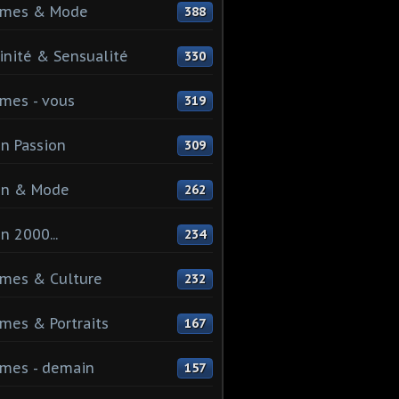
mes & Mode
388
nité & Sensualité
330
mes - vous
319
n Passion
309
on & Mode
262
n 2000...
234
mes & Culture
232
es & Portraits
167
mes - demain
157