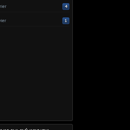
rier
4
vier
1