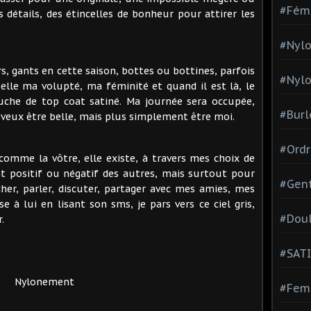
#Fém
s détails, des étincelles de bonheur pour attirer les
#Nylo
rs, gants en cette saison, bottes ou bottines, parfois
#Nylo
pelle ma volupté, ma féminité et quand il est là, le
ouche de top coat satiné. Ma journée sera occupée,
#Burl
e veux être belle, mais plus simplement être moi.
#Ordr
comme la vôtre, elle existe, à travers mes choix de
t positif ou négatif des autres, mais surtout pour
#Gen
her, parler, discuter, partager avec mes amies, mes
e à lui en lisant son sms, je pars vers ce ciel gris,
#Dou
.
#SATI
Nylonement
#Femm