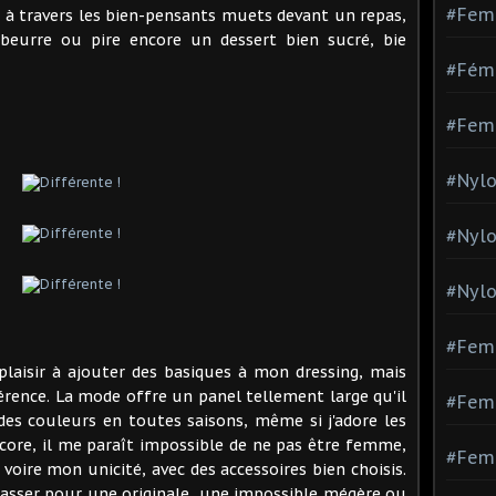
#Fem
i à travers les bien-pensants muets devant un repas,
beurre ou pire encore un dessert bien sucré, bie
#Fémi
#Fem
#Nylo
#Nyl
#Nylo
#Fem
x plaisir à ajouter des basiques à mon dressing, mais
férence. La mode offre un panel tellement large qu'il
#Femm
r des couleurs en toutes saisons, même si j'adore les
ncore, il me paraît impossible de ne pas être femme,
#Fem
voire mon unicité, avec des accessoires bien choisis.
 passer pour une originale, une impossible mégère ou