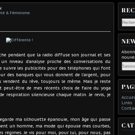
W.
RE
ité & Féminisme
NEW
Abonne
che pendant que la radio diffuse son journal et ses
nouvea
c un niveau d'analyse proche des conversations du
Email
ste suivre les publicités pour des téléphones qui font
our des banques qui vous donnent de l'argent, pour
s vendent du rêve, toujours le même. Mais je reste
PAG
t peut-être de mes récents choix de faire du yoga
 respiration silencieuse chaque matin. Je revis, je
Accuei
Links
Conta
e regarde ma silhouette épanouie, mon âge qui passe
CAT
iment un homme, ma mode qui épouse mes courbes,
 régimes. Je vis pour moi, pour lui, pour nous, pas