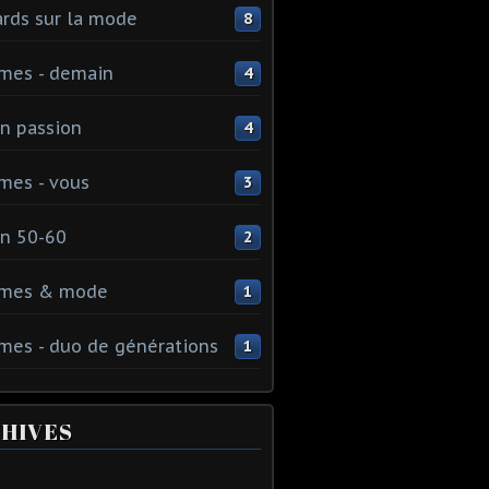
rds sur la mode
8
mes - demain
4
n passion
4
mes - vous
3
n 50-60
2
mes & mode
1
es - duo de générations
1
HIVES