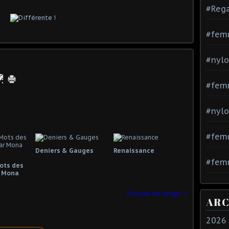
#Rega
#fem
#nylo
#fem
#nylo
#fem
Deniers & Gauges
Renaissance
#femm
Mots des
 Mona
Flocons de neige
ARC
2026