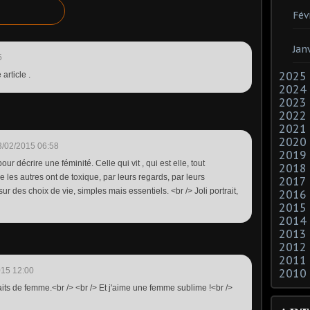
Fév
Jan
5
2025
article .
2024
2023
2022
2021
2020
3/02/2015 06:58
2019
ur décrire une féminité. Celle qui vit , qui est elle, tout
2018
les autres ont de toxique, par leurs regards, par leurs
2017
r des choix de vie, simples mais essentiels. <br /> Joli portrait,
2016
2015
2014
2013
2012
2011
015 12:00
2010
aits de femme.<br /> <br /> Et j'aime une femme sublime !<br />