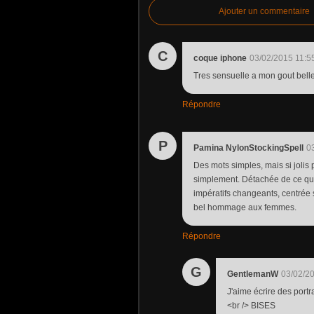
Ajouter un commentaire
C
coque iphone
03/02/2015 11:5
Tres sensuelle a mon gout belle 
Répondre
P
Pamina NylonStockingSpell
0
Des mots simples, mais si jolis po
simplement. Détachée de ce que 
impératifs changeants, centrée su
bel hommage aux femmes.
Répondre
G
GentlemanW
03/02/2
J'aime écrire des portr
<br /> BISES