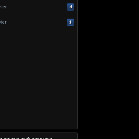
rier
4
vier
1