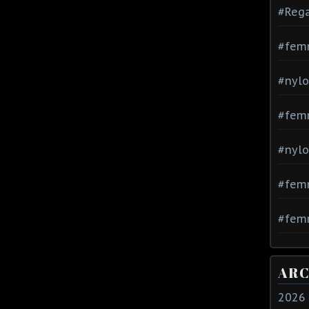
#Rega
#fem
#nylo
#fem
#nylo
#fem
#femm
ARC
2026