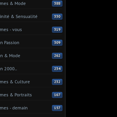
mes & Mode
388
nité & Sensualité
330
mes - vous
319
n Passion
309
on & Mode
262
n 2000...
234
mes & Culture
232
es & Portraits
167
mes - demain
157