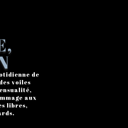
E,
N
otidienne de
des voiles
ensualité,
hommage aux
s libres,
ards.