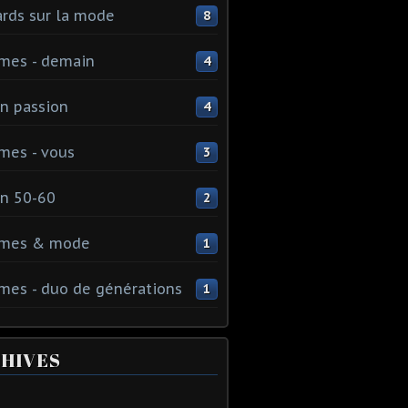
rds sur la mode
8
mes - demain
4
n passion
4
mes - vous
3
n 50-60
2
mes & mode
1
es - duo de générations
1
HIVES