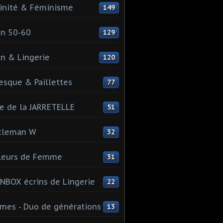
inité & Féminisme
149
n 50-60
129
n & Lingerie
120
esque & Paillettes
77
e de la JARRETELLE
51
tleman W
32
leurs de Femme
31
NBOX écrins de Lingerie
22
es - Duo de générations
13