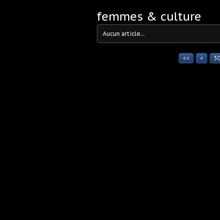
femmes & culture
Aucun article...
<<
<
1
2
3