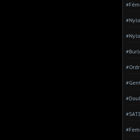
#Fém
#Nylo
#Nylo
#Burl
#Ordr
#Gen
#Dou
#SATI
#Femm