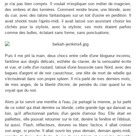
je n'ai pas bien compris. Il voulait m'expliquer son métier de magicien,
des ombres et des lumières. Comment rendre brune, une blonde, avec
du cuir, avec des talons fantastiques sur un toit d'usine en perdition. Il
avait shooté toute l'après-midi, il avait laissé son assistant choisir les
clichés pour la styliste, avec la styliste, ses mots étaient parfois
comme des bulles, éclatant sans forme, sans ponctuations.
Puis il me prit la main, deux chocs entre celle d'une blogueur inconnu,
fantôme aux doigts délicats, esthète du clavier, de la sensualité écrite
et vue, et celle d'un routard, tatoué d'une boussole sans Nord, avec des
bagues d'argent et de noir caoutchouc, une tête de mort de rebelle qui
s'écroulerait dans son propre spleen. Il m'a parlé de mes derniers mots,
de mes anges, de la liberté d'écrire, de peindre du clair quand lui ne
voyait que du noir.
Alors je lui servit une menthe à l'eau, j'ai partagé la mienne, je lui parlé
de ce soleil qui était derrière sa blonde, cette grande tige qui dansait au
loin, qu'il affectionnait parfois d'un geste d'amour flou. Elle était en
paillettes, elle pouvait retourner sur le toit, derière la fenêtre et l'éblouir,
lui aussi. Flash, réflecteurs, dorures ou blanc factice, il allait croiser
son ange, si proche. Il allait ouvrir les yeux demain, demain après-midi,