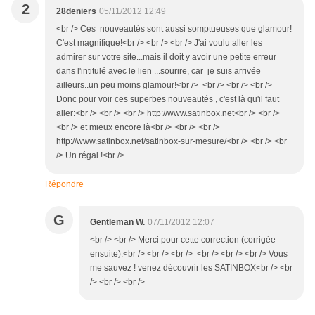
2
28deniers
05/11/2012 12:49
<br /> Ces nouveautés sont aussi somptueuses que glamour!
C'est magnifique!<br /> <br /> <br /> J'ai voulu aller les
admirer sur votre site...mais il doit y avoir une petite erreur
dans l'intitulé avec le lien ...sourire, car je suis arrivée
ailleurs..un peu moins glamour!<br /> <br /> <br /> <br />
Donc pour voir ces superbes nouveautés , c'est là qu'il faut
aller:<br /> <br /> <br /> http://www.satinbox.net<br /> <br />
<br /> et mieux encore là<br /> <br /> <br />
http://www.satinbox.net/satinbox-sur-mesure/<br /> <br /> <br
/> Un régal !<br />
Répondre
G
Gentleman W.
07/11/2012 12:07
<br /> <br /> Merci pour cette correction (corrigée
ensuite).<br /> <br /> <br /> <br /> <br /> <br /> Vous
me sauvez ! venez découvrir les SATINBOX<br /> <br
/> <br /> <br />