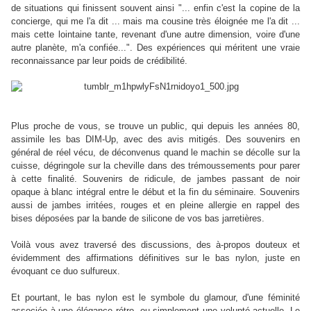
de situations qui finissent souvent ainsi "... enfin c'est la copine de la
concierge, qui me l'a dit ... mais ma cousine très éloignée me l'a dit ...
mais cette lointaine tante, revenant d'une autre dimension, voire d'une
autre planète, m'a confiée...". Des expériences qui méritent une vraie
reconnaissance par leur poids de crédibilité.
Plus proche de vous, se trouve un public, qui depuis les années 80,
assimile les bas DIM-Up, avec des avis mitigés. Des souvenirs en
général de réel vécu, de déconvenus quand le machin se décolle sur la
cuisse, dégringole sur la cheville dans des trémoussements pour parer
à cette finalité. Souvenirs de ridicule, de jambes passant de noir
opaque à blanc intégral entre le début et la fin du séminaire. Souvenirs
aussi de jambes irritées, rouges et en pleine allergie en rappel des
bises déposées par la bande de silicone de vos bas jarretières.
Voilà vous avez traversé des discussions, des à-propos douteux et
évidemment des affirmations définitives sur le bas nylon, juste en
évoquant ce duo sulfureux.
Et pourtant, le bas nylon est le symbole du glamour, d'une féminité
associée à une élégance rétro, ou simplement une volupté actuelle. L
e