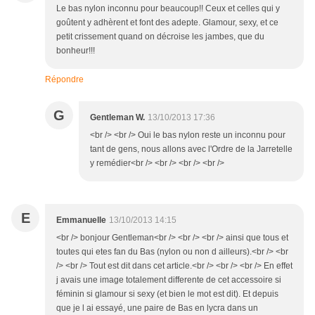
Le bas nylon inconnu pour beaucoup!! Ceux et celles qui y
goûtent y adhèrent et font des adepte. Glamour, sexy, et ce
petit crissement quand on décroise les jambes, que du
bonheur!!!
Répondre
G
Gentleman W.
13/10/2013 17:36
<br /> <br /> Oui le bas nylon reste un inconnu pour
tant de gens, nous allons avec l'Ordre de la Jarretelle
y remédier<br /> <br /> <br /> <br />
E
Emmanuelle
13/10/2013 14:15
<br /> bonjour Gentleman<br /> <br /> <br /> ainsi que tous et
toutes qui etes fan du Bas (nylon ou non d ailleurs).<br /> <br
/> <br /> Tout est dit dans cet article.<br /> <br /> <br /> En effet
j avais une image totalement differente de cet accessoire si
féminin si glamour si sexy (et bien le mot est dit). Et depuis
que je l ai essayé, une paire de Bas en lycra dans un