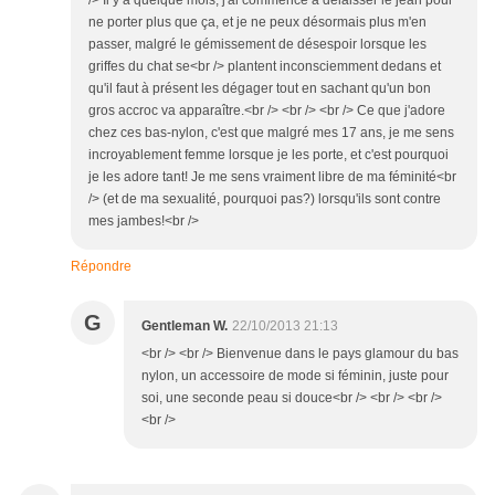
/> Il y a quelque mois, j'ai commencé à délaisser le jean pour
ne porter plus que ça, et je ne peux désormais plus m'en
passer, malgré le gémissement de désespoir lorsque les
griffes du chat se<br /> plantent inconsciemment dedans et
qu'il faut à présent les dégager tout en sachant qu'un bon
gros accroc va apparaître.<br /> <br /> <br /> Ce que j'adore
chez ces bas-nylon, c'est que malgré mes 17 ans, je me sens
incroyablement femme lorsque je les porte, et c'est pourquoi
je les adore tant! Je me sens vraiment libre de ma féminité<br
/> (et de ma sexualité, pourquoi pas?) lorsqu'ils sont contre
mes jambes!<br />
Répondre
G
Gentleman W.
22/10/2013 21:13
<br /> <br /> Bienvenue dans le pays glamour du bas
nylon, un accessoire de mode si féminin, juste pour
soi, une seconde peau si douce<br /> <br /> <br />
<br />