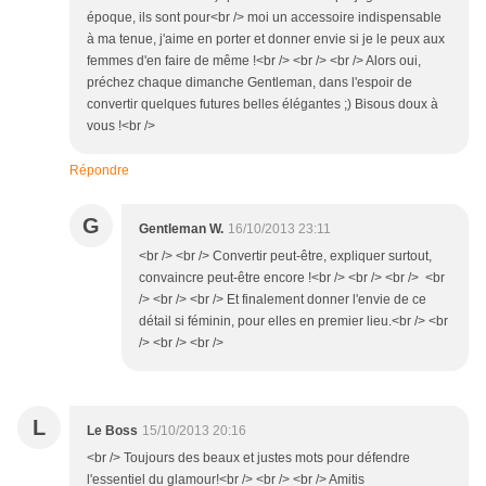
époque, ils sont pour<br /> moi un accessoire indispensable
à ma tenue, j'aime en porter et donner envie si je le peux aux
femmes d'en faire de même !<br /> <br /> <br /> Alors oui,
préchez chaque dimanche Gentleman, dans l'espoir de
convertir quelques futures belles élégantes ;) Bisous doux à
vous !<br />
Répondre
G
Gentleman W.
16/10/2013 23:11
<br /> <br /> Convertir peut-être, expliquer surtout,
convaincre peut-être encore !<br /> <br /> <br /> <br
/> <br /> <br /> Et finalement donner l'envie de ce
détail si féminin, pour elles en premier lieu.<br /> <br
/> <br /> <br />
L
Le Boss
15/10/2013 20:16
<br /> Toujours des beaux et justes mots pour défendre
l'essentiel du glamour!<br /> <br /> <br /> Amitis