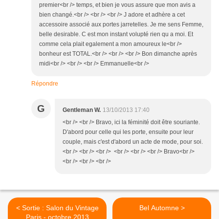
premier<br /> temps, et bien je vous assure que mon avis a
bien changé.<br /> <br /> <br /> J adore et adhère a cet
accessoire associé aux portes jarretelles. Je me sens Femme,
belle desirable. C est mon instant volupté rien qu a moi. Et
comme cela plait egalement a mon amoureux le<br />
bonheur est TOTAL.<br /> <br /> <br /> Bon dimanche après
midi<br /> <br /> <br /> Emmanuelle<br />
Répondre
G
Gentleman W.
13/10/2013 17:40
<br /> <br /> Bravo, ici la féminité doit être souriante.
D'abord pour celle qui les porte, ensuite pour leur
couple, mais c'est d'abord un acte de mode, pour soi.
<br /> <br /> <br /> <br /> <br /> <br /> Bravo<br />
<br /> <br /> <br />
< Sortie : Salon du Vintage
Bel Automne >
Paris - octobre 2013