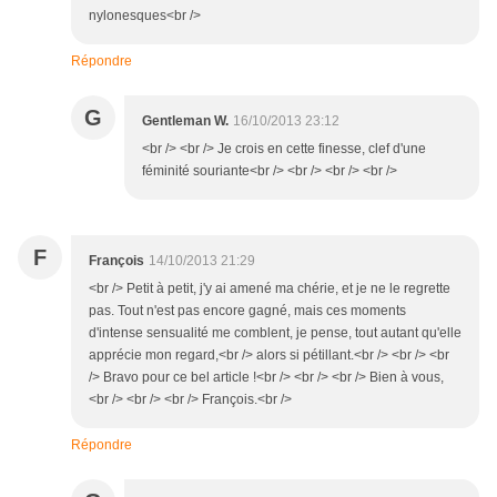
nylonesques<br />
Répondre
G
Gentleman W.
16/10/2013 23:12
<br /> <br /> Je crois en cette finesse, clef d'une
féminité souriante<br /> <br /> <br /> <br />
F
François
14/10/2013 21:29
<br /> Petit à petit, j'y ai amené ma chérie, et je ne le regrette
pas. Tout n'est pas encore gagné, mais ces moments
d'intense sensualité me comblent, je pense, tout autant qu'elle
apprécie mon regard,<br /> alors si pétillant.<br /> <br /> <br
/> Bravo pour ce bel article !<br /> <br /> <br /> Bien à vous,
<br /> <br /> <br /> François.<br />
Répondre