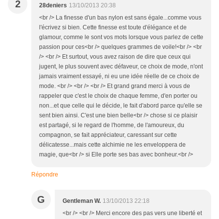
2
28deniers
13/10/2013 20:38
<br /> La finesse d'un bas nylon est sans égale...comme vous
l'écrivez si bien. Cette finesse est toute d'élégance et de
glamour, comme le sont vos mots lorsque vous parlez de cette
passion pour ces<br /> quelques grammes de voile!<br /> <br
/> <br /> Et surtout, vous avez raison de dire que ceux qui
jugent, le plus souvent avec défaveur, ce choix de mode, n'ont
jamais vraiment essayé, ni eu une idée réelle de ce choix de
mode. <br /> <br /> <br /> Et grand grand merci à vous de
rappeler que c'est le choix de chaque femme, d'en porter ou
non...et que celle qui le décide, le fait d'abord parce qu'elle se
sent bien ainsi. C'est une bien belle<br /> chose si ce plaisir
est partagé, si le regard de l'homme, de l'amoureux, du
compagnon, se fait appréciateur, caressant sur cette
délicatesse...mais cette alchimie ne les enveloppera de
magie, que<br /> si Elle porte ses bas avec bonheur.<br />
Répondre
G
Gentleman W.
13/10/2013 22:18
<br /> <br /> Merci encore des pas vers une liberté et