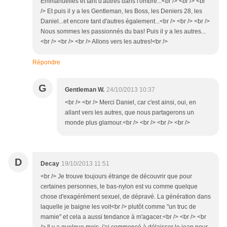
Emmanuelles et tant d'autres dans l'ombre...<br /> <br /> <br
/> Et puis il y a les Gentleman, les Boss, les Deniers 28, les
Daniel...et encore tant d'autres également...<br /> <br /> <br />
Nous sommes les passionnés du bas! Puis il y a les autres...
<br /> <br /> <br /> Allons vers les autres!<br />
Répondre
G
Gentleman W.
24/10/2013 10:37
<br /> <br /> Merci Daniel, car c'est ainsi, oui, en
allant vers les autres, que nous partagerons un
monde plus glamour.<br /> <br /> <br /> <br />
D
Decay
19/10/2013 11:51
<br /> Je trouve toujours étrange de découvrir que pour
certaines personnes, le bas-nylon est vu comme quelque
chose d'exagérément sexuel, de dépravé. La génération dans
laquelle je baigne les voit<br /> plutôt comme "un truc de
mamie" et cela a aussi tendance à m'agacer.<br /> <br /> <br