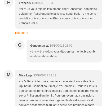
F
François
16/10/2013 10:33
<br /> Je vous rejoins totalement, cher Gentleman, son plaisir
doit primer. Aussi quand je la vois se sentir belle, je me sens
comblé.<br /> <br /> <br /> Bien à vous,<br /> <br /> <br />
François.<br />
Répondre
G
Gentleman W.
16/10/2013 23:09
<br /> <br /> Alors vous êtes en harmonie, bravo<br
/> <br /> <br /> <br />
M
Miss Legs
15/10/2013 22:12
<br /> Bel article... mes premiers bas étaient aussi des Dim
Up, heureusement pour moi je n'ai jamais eu tous les soucis
que certaines rencontres, mais ils s'abimaient bien trop vite et
se<br /> filaient d'un rien !... Pour en revenir aux bas nylon,
j'avoue peu me soucier des jugements de celles (oui c'est
souvent des femmes !) qui ont encore des préjugés à notre