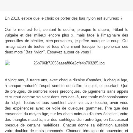
En 2013, est-ce que le choix de porter des bas nylon est sulfureux ?
Oui le mot est fort, sentant le soufre, presque le stupre, frôlant le
vulgaire et des milieux encore plus x, mais face à l'imaginaire des
grenouilles de bénitier, bien-pensantes, je prfère marquer le coup. Oui
l'imagination de toutes et tous s'illuminent lorsque l'on prononce ces
deux mots "Bas Nylon". Essayez autour de vous !
A vingt ans, à trente ans, avec chaque dizaine d'années, à chaque âge,
à chaque maturité, l'esprit semble connaître le sujet, et pourtant. Que
de préjugés, de sombres idées préconçues, de jugements sans appels
et surtout comme souvent dans ces cas-là, une totale méconnaissance
de l'objet. Toutes et tous semblent avoir vu, avoir touché, avoir vécu
des expériences avec ce voile de quelques grammes. Pire que des
croyances du moyen-âge, sur les chats noirs ou d'autres échelles, voire
des triangles maudits, sur des sortilèges d'un autre âge, on l'accuserait
presque de certains maléfices. Chacun donne sa définition aussitôt
votre doublon de mots prononcés. Chacune témoigne de souvenirs, et