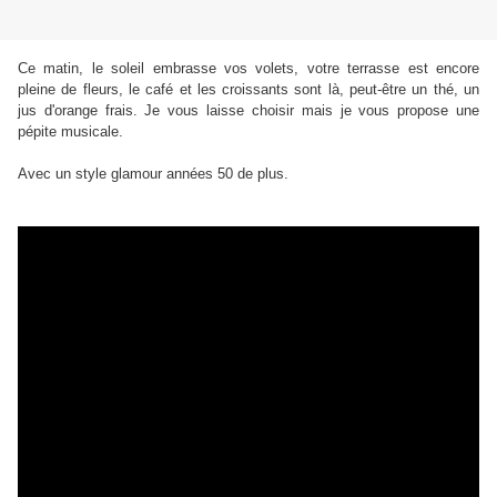
Ce matin, le soleil embrasse vos volets, votre terrasse est encore
pleine de fleurs, le café et les croissants sont là, peut-être un thé, un
jus d'orange frais. Je vous laisse choisir mais je vous propose une
pépite musicale.
Avec un style glamour années 50 de plus.