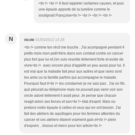
<br /> <br /> Il faut rappeler certaines causes, et puis
une épaule apporte de la lumière comme le
soulignait Françoise<br /> <br /> <br /> <br />
N
nicole
01/03/2013 14:29
<br /> comme ton récit me touche . J'ai acompagné pendant 4
petits mois mon petit frère dans son combat contre un cancer
plus fort que lui et j'en suis resortie tellement forte et avide de
vivre<br /> avec encore plus d'appétit un peu aussi pour lui. Il
est vrai que la maladie fait peur aux autres et que rares sont
les amis ou la famille parfois qui accompagne le malade.
Pourquoi faut il<br /> les condanner je ne sais pas . J'ai un fils
quii pleurait au téléphone mais ne pouvait pas venir voir son
oncle adoré tellement il avait peur. Je pense que chacun
reagit selon ses forces et son<br /> état d'esprit. Mais ou
pretons notre épaule à celles et ceux qui en ont besoin. J'ai
fait des ateliers de aquillages pour les femmes atteintes du
cancer et ces ateliers étaient vraiment gais et<br /> plein
d'espoirs .. bisous et merci pour ton article<br />