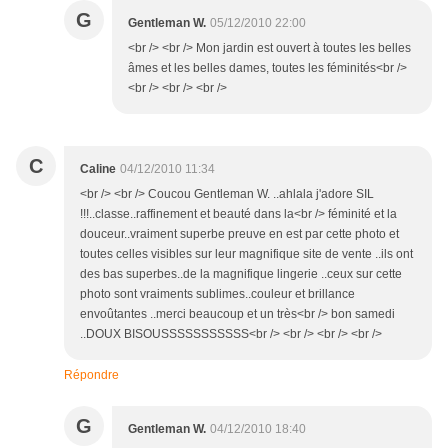
G
Gentleman W.
05/12/2010 22:00
<br /> <br /> Mon jardin est ouvert à toutes les belles
âmes et les belles dames, toutes les féminités<br />
<br /> <br /> <br />
C
Caline
04/12/2010 11:34
<br /> <br /> Coucou Gentleman W. ..ahlala j'adore SIL
!!!..classe..raffinement et beauté dans la<br /> féminité et la
douceur..vraiment superbe preuve en est par cette photo et
toutes celles visibles sur leur magnifique site de vente ..ils ont
des bas superbes..de la magnifique lingerie ..ceux sur cette
photo sont vraiments sublimes..couleur et brillance
envoûtantes ..merci beaucoup et un très<br /> bon samedi
..DOUX BISOUSSSSSSSSSSS<br /> <br /> <br /> <br />
Répondre
G
Gentleman W.
04/12/2010 18:40