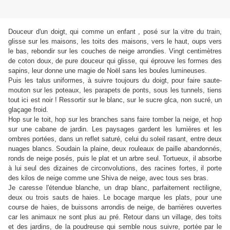
Douceur d'un doigt, qui comme un enfant , posé sur la vitre du train,
glisse sur les maisons, les toits des maisons, vers le haut, oups vers
le bas, rebondir sur les couches de neige arrondies. Vingt centimètres
de coton doux, de pure douceur qui glisse, qui éprouve les formes des
sapins, leur donne une magie de Noël sans les boules lumineuses.
Puis les talus uniformes, à suivre toujours du doigt, pour faire saute-
mouton sur les poteaux, les parapets de ponts, sous les tunnels, tiens
tout ici est noir ! Ressortir sur le blanc, sur le sucre glca, non sucré, un
glaçage froid.
Hop sur le toit, hop sur les branches sans faire tomber la neige, et hop
sur une cabane de jardin. Les paysages gardent les lumières et les
ombres portées, dans un reflet saturé, celui du soleil rasant, entre deux
nuages blancs. Soudain la plaine, deux rouleaux de paille abandonnés,
ronds de neige posés, puis le plat et un arbre seul. Tortueux, il absorbe
à lui seul des dizaines de circonvolutions, des racines fortes, il porte
des kilos de neige comme une Shiva de neige, avec tous ses bras.
Je caresse l'étendue blanche, un d
rap blanc, parfaitement rectiligne,
deux ou trois sauts de haies. Le bocage marque les plats, pour une
course de haies, de buissons arrondis de neige, de barrières ouvertes
car les animaux ne sont plus au pré. Retour dans un village, des toits
et des jardins, de la poudreuse qui semble nous suivre, portée par le