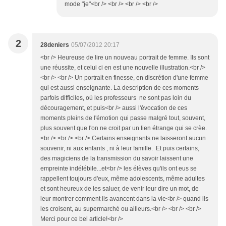
mode "je"<br /> <br /> <br /> <br />
2
28deniers
05/07/2012 20:17
<br /> Heureuse de lire un nouveau portrait de femme. Ils sont
une réussite, et celui ci en est une nouvelle illustration.<br />
<br /> <br /> Un portrait en finesse, en discrétion d'une femme
qui est aussi enseignante. La description de ces moments
parfois difficiles, où les professeurs ne sont pas loin du
découragement, et puis<br /> aussi l'évocation de ces
moments pleins de l'émotion qui passe malgré tout, souvent,
plus souvent que l'on ne croit par un lien étrange qui se crèe.
<br /> <br /> <br /> Certains enseignants ne laisseront aucun
souvenir, ni aux enfants , ni à leur famille. Et puis certains,
des magiciens de la transmission du savoir laissent une
empreinte indélébile...et<br /> les élèves qu'ils ont eus se
rappellent toujours d'eux, même adolescents, même adultes
et sont heureux de les saluer, de venir leur dire un mot, de
leur montrer comment ils avancent dans la vie<br /> quand ils
les croisent, au supermarché ou ailleurs.<br /> <br /> <br />
Merci pour ce bel article!<br />