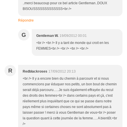
..merci beaucoup pour ce bel article Gentleman..DOUX
BISOUSSSSSSSSSSSSS<br />
Répondre
G
Gentleman W.
19/09/2012 00:01
<br /> <br /> Il y a tant de monde qui croit en les
FEMMES<br /> <br /> <br /> <br />
R
Redblackroses
17/09/2012 20:13
<br /> Il y a encore bien du chemin à parcourir et si nous
commencions par éduquer nos petits, un bon bout de chemin
serait déjà parcouru......Je suis également effrayée du recul
des droits des femmes<br /> dans certains pays et çà, c'est
réellement plus inquiétant que ce qui se passe dans notre
pays même si certaines choses ne sont absolument pas à
laisser passer ! merci à vous Gentleman de vous<br /> poser
la question quant à cette journée de la femme..... A bientôt.<br
/>