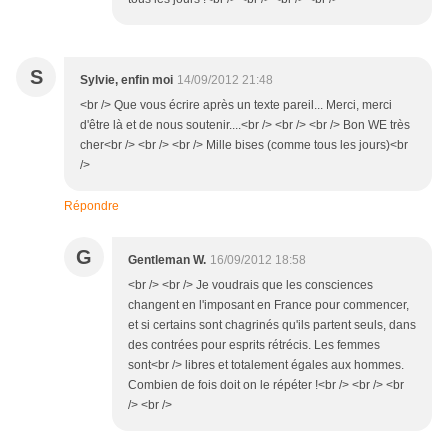
S
Sylvie, enfin moi
14/09/2012 21:48
<br /> Que vous écrire après un texte pareil... Merci, merci
d'être là et de nous soutenir....<br /> <br /> <br /> Bon WE très
cher<br /> <br /> <br /> Mille bises (comme tous les jours)<br
/>
Répondre
G
Gentleman W.
16/09/2012 18:58
<br /> <br /> Je voudrais que les consciences
changent en l'imposant en France pour commencer,
et si certains sont chagrinés qu'ils partent seuls, dans
des contrées pour esprits rétrécis. Les femmes
sont<br /> libres et totalement égales aux hommes.
Combien de fois doit on le répéter !<br /> <br /> <br
/> <br />