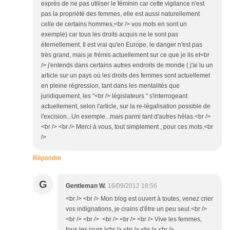
exprès de ne pas utiliser le féminin car cette vigilance n'est
pas la propriété des femmes, elle est aussi naturellement
celle de certains hommes,<br /> vos mots en sont un
exemple) car tous les droits acquis ne le sont pas
éternellement. Il est vrai qu'en Europe, le danger n'est pas
très grand, mais je frémis actuellement sur ce que je lis et<br
/> j'entends dans certains autres endroits de monde ( j'ai lu un
article sur un pays où les droits des femmes sont actuellemet
en pleine régression, tant dans les mentalités que
juridiquement, les "<br /> législateurs " s'interrogeant
actuellement, selon l'article, sur la re-légalisation possible de
l'excision...Un exemple...mais parmi tant d'autres hélas.<br />
<br /> <br /> Merci à vous, tout simplement , pour ces mots.<br
/>
Répondre
G
Gentleman W.
16/09/2012 18:56
<br /> <br /> Mon blog est ouvert à toutes, venez crier
vos indignations, je crains d'être un peu seul.<br />
<br /> <br /> <br /> <br /> <br /> Vive les femmes,
tous les jours !<br /> <br /> <br /> <br />