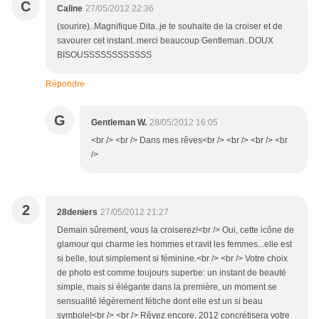
C
Caline
27/05/2012 22:36
(sourire)..Magnifique Dita..je te souhaite de la croiser et de
savourer cet instant..merci beaucoup Gentleman..DOUX
BISOUSSSSSSSSSSSS
Répondre
G
Gentleman W.
28/05/2012 16:05
<br /> <br /> Dans mes rêves<br /> <br /> <br /> <br
/>
2
28deniers
27/05/2012 21:27
Demain sûrement, vous la croiserez!<br /> Oui, cette icône de
glamour qui charme les hommes et ravit les femmes...elle est
si belle, tout simplement si féminine.<br /> <br /> Votre choix
de photo est comme toujours superbe: un instant de beauté
simple, mais si élégante dans la première, un moment se
sensualité légèrement fétiche dont elle est un si beau
symbole!<br /> <br /> Rêvez encore, 2012 concrétisera votre