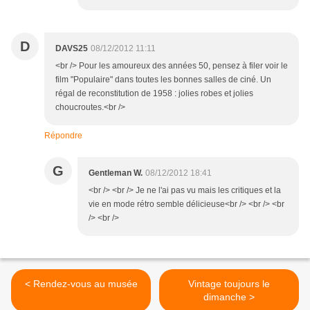
D
DAVS25
08/12/2012 11:11
<br /> Pour les amoureux des années 50, pensez à filer voir le
film "Populaire" dans toutes les bonnes salles de ciné. Un
régal de reconstitution de 1958 : jolies robes et jolies
choucroutes.<br />
Répondre
G
Gentleman W.
08/12/2012 18:41
<br /> <br /> Je ne l'ai pas vu mais les critiques et la
vie en mode rétro semble délicieuse<br /> <br /> <br
/> <br />
< Rendez-vous au musée
Vintage toujours le
dimanche >