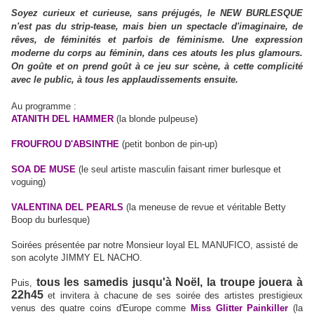
Soyez curieux et curieuse, sans préjugés, le NEW BURLESQUE
n'est pas du strip-tease, mais bien un spectacle d'imaginaire, de
rêves, de féminités et parfois de féminisme. Une expression
moderne du corps au féminin, dans ces atouts les plus glamours.
On goûte et on prend goût à ce jeu sur scène, à cette complicité
avec le public, à tous les applaudissements ensuite.
Au programme :
ATANITH DEL HAMMER
(la blonde pulpeuse)
FROUFROU D'ABSINTHE
(petit bonbon de pin-up)
SOA DE MUSE
(le seul artiste masculin faisant rimer burlesque et
voguing)
VALENTINA DEL PEARLS
(la meneuse de revue et véritable Betty
Boop du burlesque)
Soirées présentée par notre Monsieur loyal
EL MANUFICO, assisté de
son acolyte
JIMMY EL NACHO.
tous les samedis jusqu'à Noël, la troupe jouera à
Puis,
22h45
et invitera à chacune de ses soirée des artistes prestigieux
venus des quatre coins d'Europe comme
Miss Glitter Painkiller
(la