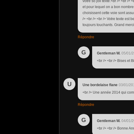
votre so joli texte.<br /> <br /
et pour lequel on a bon nombre d
choisissent cette voie sont ass
/> <br /> <br /> Votre texte est 
toujours touchants. Grand merci
Répondre
G
Gentleman W.
05/01/2
<br /> <br /> Bises et 
U
Une bordelaise flane
03/01/20
<br /> Une année 2014 qui comme
Répondre
G
Gentleman W.
04/01/2
<br /> <br /> Bonne Ann