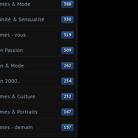
mes & Mode
388
nité & Sensualité
330
mes - vous
319
n Passion
309
on & Mode
262
n 2000...
234
mes & Culture
232
es & Portraits
167
mes - demain
157