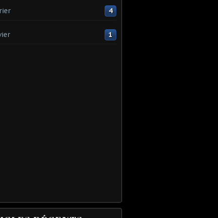
rier
4
vier
1