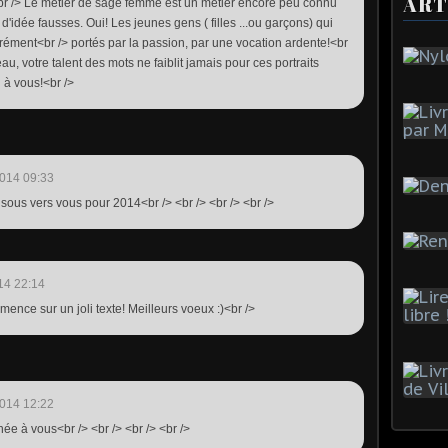
ART
> <br /> Le métier de sage femme est un métier encore peu connu
'idée fausses. Oui! Les jeunes gens ( filles ...ou garçons) qui
urément<br /> portés par la passion, par une vocation ardente!<br
beau, votre talent des mots ne faiblit jamais pour ces portraits
 à vous!<br />
014 09:33
Bisous vers vous pour 2014<br /> <br /> <br /> <br />
14 22:14
nce sur un joli texte! Meilleurs voeux :)<br />
014 12:22
ée à vous<br /> <br /> <br /> <br />