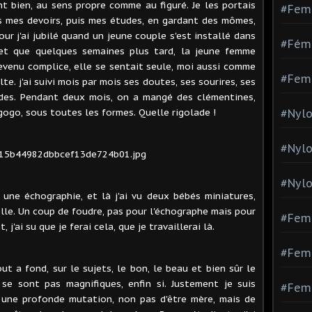
nt bien, au sens propre comme au figuré. Je les portais
#Fem
is mes devoirs, puis mes études, en gardant des mômes,
our j'ai jubilé quand un jeune couple s'est installé dans
#Fémi
et que quelques semaines plus tard, la jeune femme
evenu complice, elle se sentait seule, moi aussi comme
#Fem
. j'ai suivi mois par mois ses doutes, ses sourires, ses
des. Pendant deux mois, on a mangé des clémentines,
ogo, sous toutes les formes. Quelle rigolade !
#Nylo
#Nyl
#Nylo
 une échographie, et là j'ai vu deux bébés miniatures,
le. Un coup de foudre, pas pour l'échographe mais pour
#Fem
 j'ai su que je ferai cela, que je travaillerai là.
#Femm
tout a fond, sur le sujets, le bon, le beau et bien sûr le
se sont pas magnifiques, enfin si. Justement je suis
#Fem
une profonde mutation, non pas d'être mère, mais de