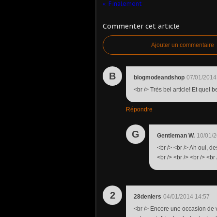
Finalement
Commenter cet article
Ajouter un commentaire
B
blogmodeandshop
07/01/2014
<br /> Très bel article! Et quel 
Répondre
G
Gentleman W.
10/01/2
<br /> <br /> Ah oui, 
<br /> <br /> <br /> <br 
2
28deniers
04/01/2014 14:57
<br /> Encore une occasion de v