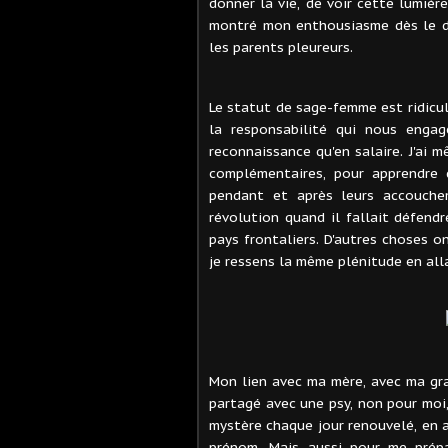
donner la vie, de voir cette lumièr
montré mon enthousiasme dès le dé
les parents pleureurs.
Le statut de sage-femme est ridicu
la responsabilité qui nous enga
reconnaissance qu'en salaire. J'ai
complémentaires, pour apprendre
pendant et après leurs accouche
révolution quand il fallait défendr
pays frontaliers. D'autres choses o
je ressens la même plénitude en alla
Mon lien avec ma mère, avec ma gran
partagé avec une psy, non pour moi, 
mystère chaque jour renouvelé, en 
prénom. Mais aussi pour me prépar