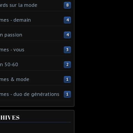
rds sur la mode
8
mes - demain
4
n passion
4
mes - vous
3
n 50-60
2
mes & mode
1
es - duo de générations
1
HIVES