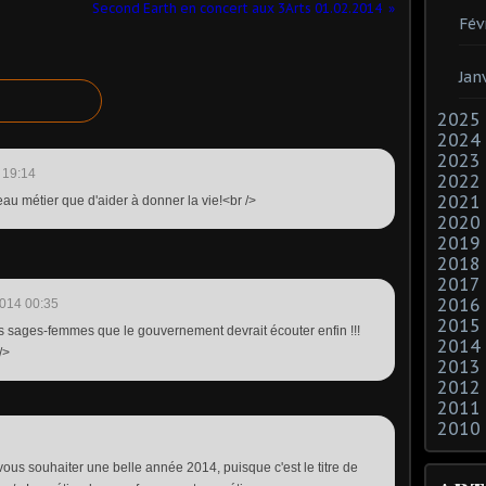
Second Earth en concert aux 3Arts 01.02.2014
Fév
Jan
2025
2024
2023
 19:14
2022
2021
beau métier que d'aider à donner la vie!<br />
2020
2019
2018
2017
2016
014 00:35
2015
des sages-femmes que le gouvernement devrait écouter enfin !!!
2014
/>
2013
2012
2011
2010
ous souhaiter une belle année 2014, puisque c'est le titre de