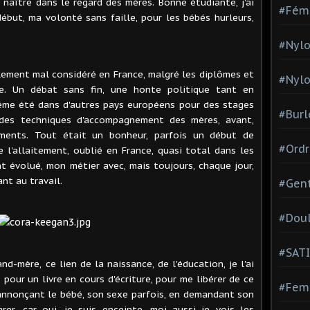
e naître dans le regard des mères. Bonne étudiante, j'ai
#Fém
but, ma volonté sans faille, pour les bébés hurleurs,
#Nylo
lement mal considéré en France, malgré les diplômes et
#Nylo
ge. Un débat sans fin, une honte politique tant en
 même été dans d'autres pays européens pour des stages
#Burl
 des techniques d'accompagnement des mères, avant,
ments. Tout était un bonheur, parfois un début de
#Ordr
e l'allaitement, oublié en France, quasi total dans les
nt évolué, mon métier avec, mais toujours, chaque jour,
nt au travail.
#Gen
#Dou
#SATI
d-mère, ce lien de la naissance, de l'éducation, je l'ai
pour un livre en cours d'écriture, pour me libérer de ce
#Femm
annonçant le bébé, son sexe parfois, en demandant son
er, car oui, je suis enceinte, moi aussi je vois les