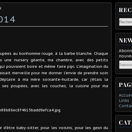
.
RE
014
NEW
Abonne
oupées au bonhomme rouge, à la barbe blanche. Chaque
nouvea
ans une nursery géante, ma chambre, avec des petits
Email
i pouvaient boire et même faire pipi. L'imagination du
isait merveille pour me donner l'envie de prendre soin
éplaire à ma mère soixante-huitarde, car j'étais la
PAG
ec ses poupées, avec les couches, la cuisine pour ma
Accuei
Links
Conta
CAT
ir d'être baby-sitter, pour les voisins, pour les gesn du