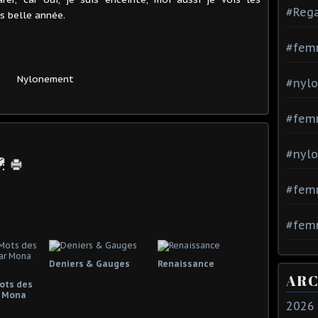
#Rega
s belle année.
#fem
Nylonement
#nylo
#fem
#nylo
#fem
#femm
Deniers & Gauges
Renaissance
ARC
Mots des
 Mona
2026