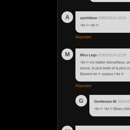
A
aymkilaux
03/01/2014 18:16
<br /> <br />
Répondre
M
Miss Legs
02/01/2014 22:29
<br /> Un métier merveilleux, un
douce, la plus belle et la plus
Baisers<br /> soyeux !<br />
Répondre
G
Gentleman W.
02/01/2
<br /> <br /> Bises chè