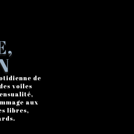
E,
N
otidienne de
des voiles
ensualité,
hommage aux
s libres,
ards.