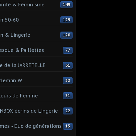
inité & Féminisme
149
n 50-60
129
n & Lingerie
120
esque & Paillettes
77
e de la JARRETELLE
51
tleman W
32
leurs de Femme
31
NBOX écrins de Lingerie
22
es - Duo de générations
13