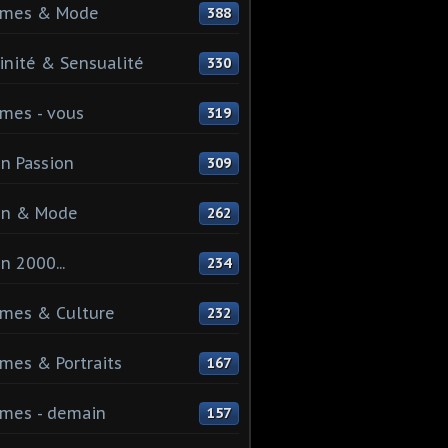
mes & Mode
388
nité & Sensualité
330
mes - vous
319
n Passion
309
on & Mode
262
n 2000...
234
mes & Culture
232
es & Portraits
167
mes - demain
157