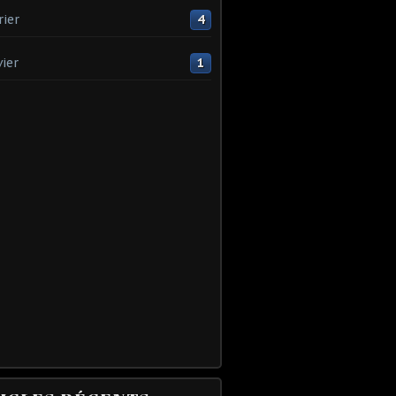
rier
4
vier
1