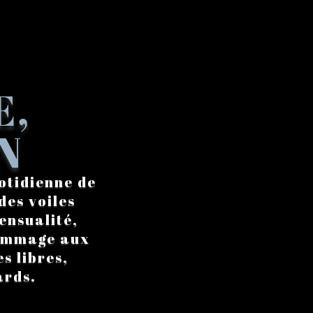
E,
N
otidienne de
des voiles
ensualité,
hommage aux
s libres,
ards.