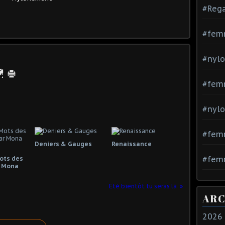
#Rega
#fem
#nylo
#fem
#nylo
#fem
Deniers & Gauges
Renaissance
#femm
Mots des
 Mona
Eté bientôt tu seras là
ARC
2026