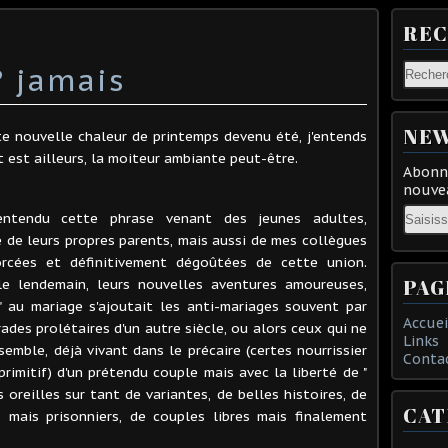
RE
? jamais
NEW
te nouvelle chaleur de printemps devenu été, j'entends
 est ailleurs, la moiteur ambiante peut-être.
Abonne
nouvea
Email
 entendu cette phrase venant des jeunes adultes,
 de leurs propres parents, mais aussi de mes collègues
orcées et définitivement dégoûtées de cette union.
PAG
e lendemain, leurs nouvelles aventures amoureuses,
 au mariage s'ajoutait les anti-mariages souvent par
Accuei
des prolétaires d'un autre siècle, ou alors ceux qui ne
Links
emble, déjà vivant dans le précaire (certes nourrissier
Conta
primitif) d'un prétendu couple mais avec la liberté de "
mes oreilles sur tant de variantes, de belles histoires, de
CAT
s mais prisonniers, de couples libres mais finalement