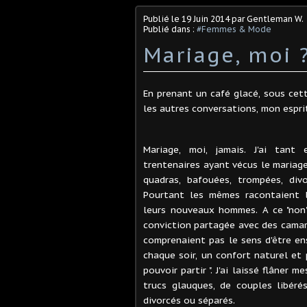
Publié le
19 Juin 2014
par Gentleman W.
Publié dans :
#Femmes & Mode
Mariage, moi 
En prenant un café glacé, sous cet
les autres conversations, mon esprit
Mariage, moi, jamais. J'ai tant
trentenaires ayant vécus le mariage
quadras, bafouées, trompées, div
Pourtant les mêmes racontaient l
leurs nouveaux hommes. A ce "non"
conviction partagée avec des camara
comprenaient pas le sens d'être ens
chaque soir, un confort naturel et 
pouvoir partir ". J'ai laissé flâner 
trucs glauques, de couples libéré
divorcés ou séparés.