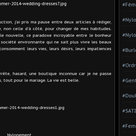
#Fém
#Nylo
ion, j'ai pris ma pause entre deux articles à rédiger,
ue, non celle d'à côté, pour changer de mes habitudes.
#Nylo
elle nouvelle, ce paradoxe incroyable entre le bonheur
 société environnante qui ne sait plus vivre les beaux
onsomment leurs vies, leurs désirs, leurs impatiences
#Burl
#Ordr
rrête, hasard, une boutique inconnue car je ne passe
s, tout pour le mariage. La vie est belle.
#Gen
#Dou
#SATI
#Femm
Nylonement