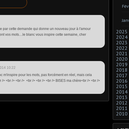
Fév
Jan
e par cette demande qui donne un nouveau jour à l'amour
2025
rent vos mots....le blanc vous inspire cette semaine, cher
2024
2023
2022
2021
2020
2019
014 10:22
2018
2017
anc m'inspire pour les mots, pas forcément en réel, mais cela
2016
r /> <br /> <br /> <br /> <br /> <br /> BISES ma chère<br /> <br />
2015
2014
2013
2012
2011
2010