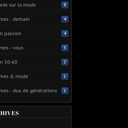
rds sur la mode
8
mes - demain
4
n passion
4
mes - vous
3
n 50-60
2
mes & mode
1
es - duo de générations
1
HIVES