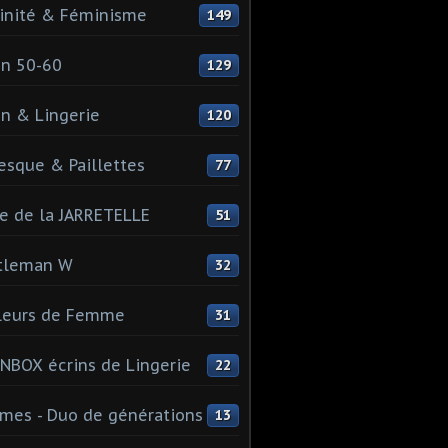
inité & Féminisme
149
n 50-60
129
n & Lingerie
120
esque & Paillettes
77
e de la JARRETELLE
51
tleman W
32
leurs de Femme
31
NBOX écrins de Lingerie
22
es - Duo de générations
13