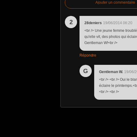
Ajouter un commentaire
2
28deniers
19/06/2014 06:20
<br /> Une jeune femme troublé
qu'elle vit, des photos qui éclai
Gentleman W!<br />
Répondre
G
Gentleman W.
19/06/2
<br /> <br /> Oui le bl
éclaire le printemps.<b
<br /> <br />