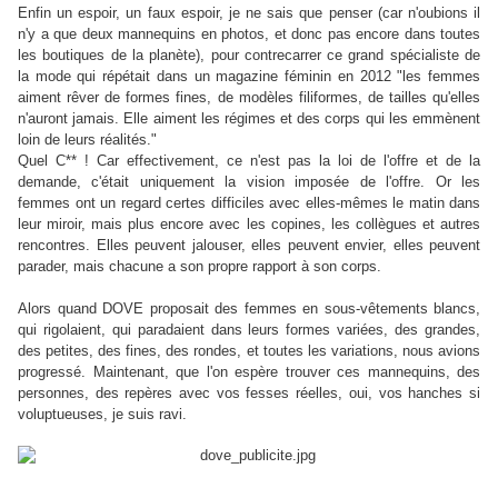
Enfin un espoir, un faux espoir, je ne sais que penser (car n'oubions il
n'y a que deux mannequins en photos, et donc pas encore dans toutes
les boutiques de la planète), pour contrecarrer ce grand spécialiste de
la mode qui répétait dans un magazine féminin en 2012 "les femmes
aiment rêver de formes fines, de modèles filiformes, de tailles qu'elles
n'auront jamais. Elle aiment les régimes et des corps qui les emmènent
loin de leurs réalités."
Quel C** ! Car effectivement, ce n'est pas la loi de l'offre et de la
demande, c'était uniquement la vision imposée de l'offre. Or les
femmes ont un regard certes difficiles avec elles-mêmes le matin dans
leur miroir, mais plus encore avec les copines, les collègues et autres
rencontres. Elles peuvent jalouser, elles peuvent envier, elles peuvent
parader, mais chacune a son propre rapport à son corps.
Alors quand DOVE proposait des femmes en sous-vêtements blancs,
qui rigolaient, qui paradaient dans leurs formes variées, des grandes,
des petites, des fines, des rondes, et toutes les variations, nous avions
progressé. Maintenant, que l'on espère trouver ces mannequins, des
personnes, des repères avec vos fesses réelles, oui, vos hanches si
voluptueuses, je suis ravi.