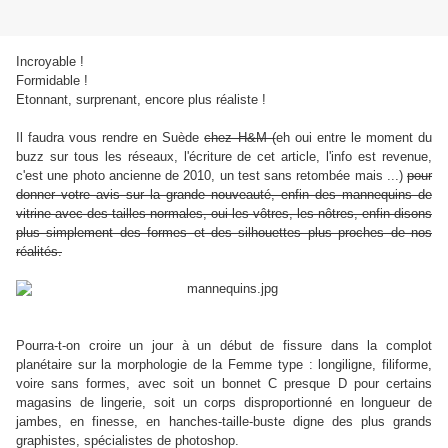
Incroyable !
Formidable !
Etonnant, surprenant, encore plus réaliste !
Il faudra vous rendre en Suède
chez H&M (
eh oui entre le moment du
buzz sur tous les réseaux, l'écriture de cet article, l'info est revenue,
c'est une photo ancienne de 2010, un test sans retombée mais ...)
pour
donner votre avis sur la grande nouveauté, enfin des mannequins de
vitrine avec des tailles normales, oui les vôtres, les nôtres, enfin disons
plus simplement des formes et des silhouettes plus proches de nos
réalités.
Pourra-t-on croire un jour à un début de fissure dans la complot
planétaire sur la morphologie de la Femme type : longiligne, filiforme,
voire sans formes, avec soit un bonnet C presque D pour certains
magasins de lingerie, soit un corps disproportionné en longueur de
jambes, en finesse, en hanches-taille-buste digne des plus grands
graphistes, spécialistes de photoshop.