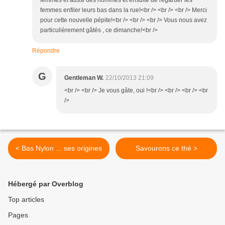
femmes et aussi des hommes et ensuite de regarder les
femmes enfiler leurs bas dans la rue!<br /> <br /> <br /> Merci
pour cette nouvelle pépite!<br /> <br /> <br /> Vous nous avez
particulièrement gâtés , ce dimanche!<br />
Répondre
G
Gentleman W.
22/10/2013 21:09
<br /> <br /> Je vous gâte, oui !<br /> <br /> <br /> <br
/>
< Bas Nylon ... ses origines
Savourons ce thé >
Hébergé par Overblog
Top articles
Pages